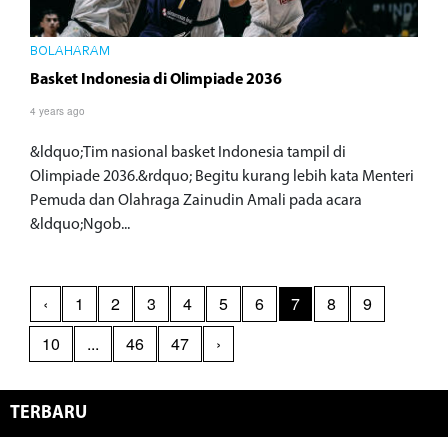
BOLAHARAM
Basket Indonesia di Olimpiade 2036
4 years ago
&ldquo;Tim nasional basket Indonesia tampil di
Olimpiade 2036.&rdquo; Begitu kurang lebih kata Menteri
Pemuda dan Olahraga Zainudin Amali pada acara
&ldquo;Ngob...
‹
1
2
3
4
5
6
7
8
9
10
...
46
47
›
TERBARU