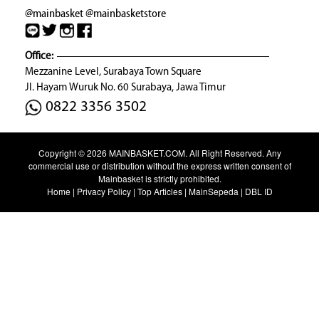
@mainbasket
@mainbasketstore
Office:
Mezzanine Level, Surabaya Town Square
Jl. Hayam Wuruk No. 60 Surabaya, Jawa Timur
0822 3356 3502
Copyright © 2026
MAINBASKET.COM
. All Right Reserved. Any
commercial use or distribution without the express written consent of
Mainbasket is strictly prohibited.
Home
|
Privacy Policy
|
Top Articles
|
MainSepeda
|
DBL ID