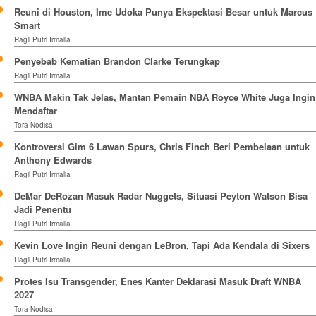
Reuni di Houston, Ime Udoka Punya Ekspektasi Besar untuk Marcus
Smart
Ragil Putri Irmalia
Penyebab Kematian Brandon Clarke Terungkap
Ragil Putri Irmalia
WNBA Makin Tak Jelas, Mantan Pemain NBA Royce White Juga Ingin
Mendaftar
Tora Nodisa
Kontroversi Gim 6 Lawan Spurs, Chris Finch Beri Pembelaan untuk
Anthony Edwards
Ragil Putri Irmalia
DeMar DeRozan Masuk Radar Nuggets, Situasi Peyton Watson Bisa
Jadi Penentu
Ragil Putri Irmalia
Kevin Love Ingin Reuni dengan LeBron, Tapi Ada Kendala di Sixers
Ragil Putri Irmalia
Protes Isu Transgender, Enes Kanter Deklarasi Masuk Draft WNBA
2027
Tora Nodisa