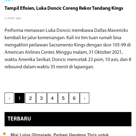
Tampil Efisien, Luka Doncic Coreng Rekor Tandang Kings
4 years ago
Performa menawan Luka Doncic membawa Dallas Mavericks
kembali ke jalur kemenangan. Kali ini tim tuan rumah bisa
mengakhiri perlawan Sacramento Kings dengan skor 105-99 di
American Airlines Center, Minggu malam, 31 Oktober 2021,
waktu Amerika Serikat. Doncic mencetak 23 poin, 10 asis, dan 8
rebound dalam waktu 35 menit di lapangan.
‹
1
2
3
4
5
6
›
TERBARU
Misi Lolos Olimpiade, Perbasi Gandeng Thrix untuk