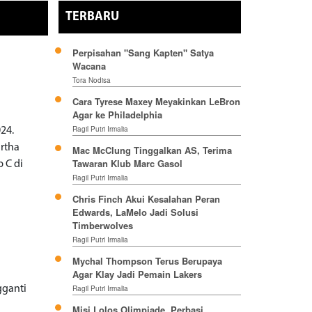
TERBARU
Perpisahan "Sang Kapten" Satya
Wacana
Tora Nodisa
Cara Tyrese Maxey Meyakinkan LeBron
Agar ke Philadelphia
Ragil Putri Irmalia
24.
rtha
Mac McClung Tinggalkan AS, Terima
Tawaran Klub Marc Gasol
 C di
Ragil Putri Irmalia
Chris Finch Akui Kesalahan Peran
Edwards, LaMelo Jadi Solusi
Timberwolves
Ragil Putri Irmalia
Mychal Thompson Terus Berupaya
Agar Klay Jadi Pemain Lakers
gganti
Ragil Putri Irmalia
Misi Lolos Olimpiade, Perbasi