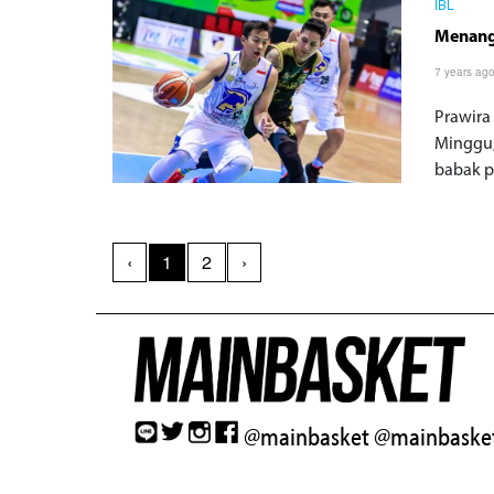
IBL
Menang 
7 years ag
Prawira
Minggu,
babak pl
‹
1
2
›
@mainbasket
@mainbasket