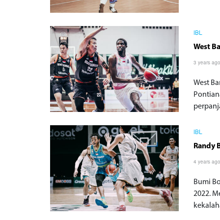
IBL
West B
3 years ag
West Ba
Pontian
perpanj
IBL
Randy B
4 years ag
Bumi Bo
2022. M
kekalah