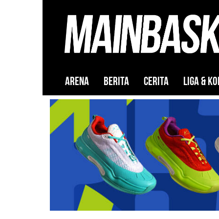
ARENA
BERITA
CERITA
LIGA & KO