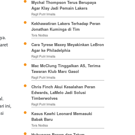
Mychal Thompson Terus Berupaya
Agar Klay Jadi Pemain Lakers
Ragil Putri Irmalia
Kekhawatiran Lakers Terhadap Peran
Jonathan Kuminga di Tim
Tora Nodisa
ya.
Cara Tyrese Maxey Meyakinkan LeBron
aret
Agar ke Philadelphia
Ragil Putri Irmalia
Mac McClung Tinggalkan AS, Terima
Tawaran Klub Marc Gasol
Ragil Putri Irmalia
Chris Finch Akui Kesalahan Peran
Edwards, LaMelo Jadi Solusi
Timberwolves
l.
Ragil Putri Irmalia
i ini,
Kasus Kawhi Leonard Memasuki
si
Babak Baru
Tora Nodisa
Hubungan Brown dan Tatum