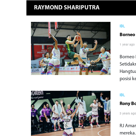
RAYMOND SHARIPUTRA
IBL
Borneo
1 year ago
Borneo 
Setidak
Hangtua
posisi k
IBL
Rony Bo
3 years ag
RJ Amar
mereka.