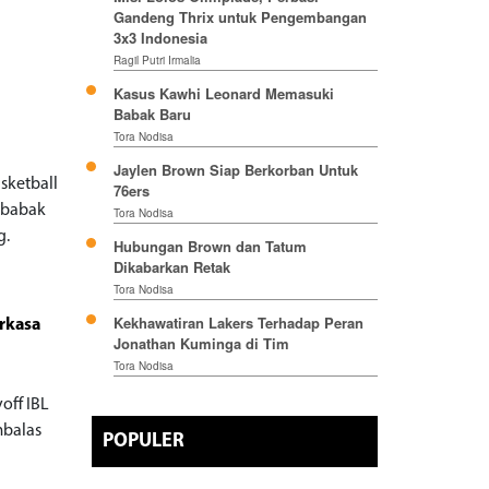
Gandeng Thrix untuk Pengembangan
3x3 Indonesia
Ragil Putri Irmalia
Kasus Kawhi Leonard Memasuki
Babak Baru
Tora Nodisa
Jaylen Brown Siap Berkorban Untuk
sketball
76ers
i babak
Tora Nodisa
g.
Hubungan Brown dan Tatum
Dikabarkan Retak
Tora Nodisa
Kekhawatiran Lakers Terhadap Peran
rkasa
Jonathan Kuminga di Tim
Tora Nodisa
off IBL
mbalas
POPULER