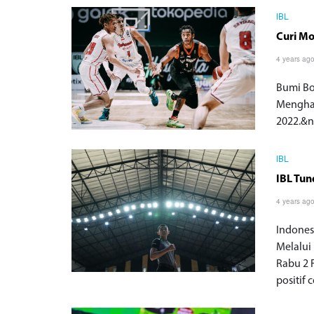
IBL
Curi Mo
4 years ag
Bumi Bo
Menghad
2022.&nb
IBL
IBL Tun
4 years ag
Indones
Melalui 
Rabu 2 
positif 