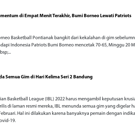
mentum di Empat Menit Terakhir, Bumi Borneo Lewati Patriots
o
rneo Basketball Pontianak bangkit dari kekalahan di gim sebelumn
api Indonesia Patriots Bumi Borneo mencetak 70-65, Minggu 20 M
sp;...
da Semua Gim di Hari Kelima Seri 2 Bandung
o
ian Basketball League (IBL) 2022 harus mengambil keputusan krusia
rilis di laman resmi mereka, IBL menunda semua gim yang digelar har
Februari. Hal ini dilakukan karena banyaknya pemain dengan indika
covid-19.