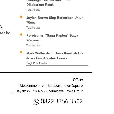
Dikabarkan Retak
Tora Nodisa
Jaylen Brown Siap Berkorban Untuk
76ers
3,
Tora Nodisa
asa ke
Perpisahan "Sang Kapten" Satya
Wacana
Tora Nodisa
Mark Walter Janji Bawa Kembali Era
Juara Los Angeles Lakers
Ragil Putri Irmalia
Office:
Mezzanine Level, Surabaya Town Square
Jl. Hayam Wuruk No. 60 Surabaya, Jawa Timur
0822 3356 3502