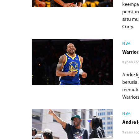
keempat
pensiun
satu mu
Curry.
NBA
Warrior
3 years ag
Andre I
berusia 
memutus
Warrior
NBA
Andre I
3 years ag