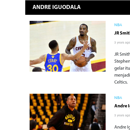
ANDRE IGUODALA
NBA
JR Smit
3 years ag
JR Smit
Stephen
gelar i
menjadi
Celtics.
NBA
Andre I
3 years ag
Andre I