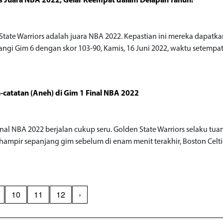
s Juara NBA 2022, Gelar Keempat dalam Delapan Tahun!
o
State Warriors adalah juara NBA 2022. Kepastian ini mereka dapatka
gi Gim 6 dengan skor 103-90, Kamis, 16 Juni 2022, waktu setempa
-catatan (Aneh) di Gim 1 Final NBA 2022
o
inal NBA 2022 berjalan cukup seru. Golden State Warriors selaku tu
hampir sepanjang gim sebelum di enam menit terakhir, Boston Celtic
10
11
12
›