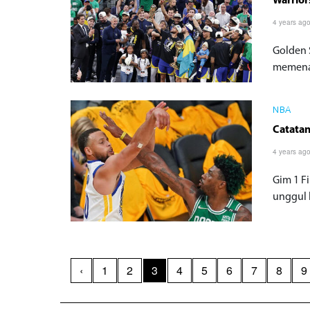
Warrior
4 years ag
Golden 
memenan
NBA
Catatan
4 years ag
Gim 1 F
unggul 
‹
1
2
3
4
5
6
7
8
9