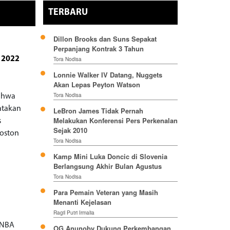
TERBARU
Dillon Brooks dan Suns Sepakat
Perpanjang Kontrak 3 Tahun
A 2022
Tora Nodisa
Lonnie Walker IV Datang, Nuggets
Akan Lepas Peyton Watson
Tora Nodisa
bahwa
atakan
LeBron James Tidak Pernah
Melakukan Konferensi Pers Perkenalan
s
Sejak 2010
Boston
Tora Nodisa
Kamp Mini Luka Doncic di Slovenia
Berlangsung Akhir Bulan Agustus
Tora Nodisa
Para Pemain Veteran yang Masih
Menanti Kejelasan
Ragil Putri Irmalia
 NBA
OG Anunoby Dukung Perkembangan