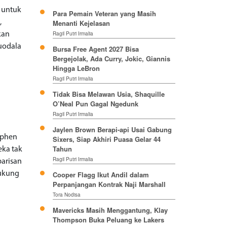
 untuk
Para Pemain Veteran yang Masih
,
Menanti Kejelasan
Ragil Putri Irmalia
kan
guodala
Bursa Free Agent 2027 Bisa
Bergejolak, Ada Curry, Jokic, Giannis
Hingga LeBron
Ragil Putri Irmalia
Tidak Bisa Melawan Usia, Shaquille
O’Neal Pun Gagal Ngedunk
Ragil Putri Irmalia
Jaylen Brown Berapi-api Usai Gabung
ephen
Sixers, Siap Akhiri Puasa Gelar 44
Tahun
eka tak
Ragil Putri Irmalia
barisan
dukung
Cooper Flagg Ikut Andil dalam
Perpanjangan Kontrak Naji Marshall
Tora Nodisa
Mavericks Masih Menggantung, Klay
Thompson Buka Peluang ke Lakers