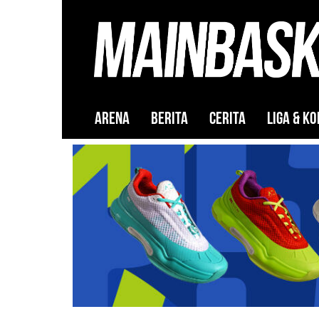
ARENA
BERITA
CERITA
LIGA & KO