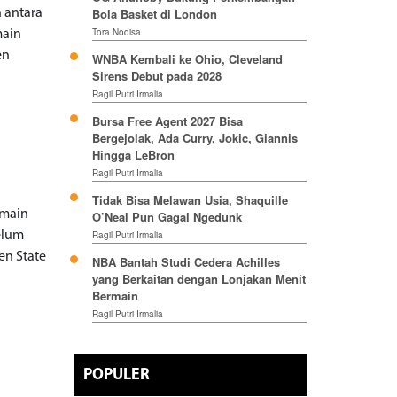
Bola Basket di London
 antara
Tora Nodisa
main
en
WNBA Kembali ke Ohio, Cleveland
Sirens Debut pada 2028
Ragil Putri Irmalia
Bursa Free Agent 2027 Bisa
Bergejolak, Ada Curry, Jokic, Giannis
Hingga LeBron
Ragil Putri Irmalia
Tidak Bisa Melawan Usia, Shaquille
emain
O’Neal Pun Gagal Ngedunk
belum
Ragil Putri Irmalia
en State
NBA Bantah Studi Cedera Achilles
yang Berkaitan dengan Lonjakan Menit
Bermain
Ragil Putri Irmalia
POPULER