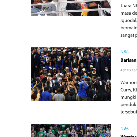
Juara N
masa de
Iguodal
bermain
sangat 
NBA
Barisan
4 years ag
Warrio
Curry, 
mungkin
penduku
tersebut
NBA