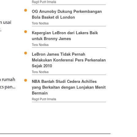
Ragil Putri Irmalia
OG Anunoby Dukung Perkembangan
Bola Basket di London
n usai
Tora Nodisa
t.
Kepergian LeBron dari Lakers Baik
untuk Bronny James
Tora Nodisa
LeBron James Tidak Pernah
Melakukan Konferensi Pers Perkenalan
Sejak 2010
Tora Nodisa
an rumah
NBA Bantah Studi Cedera Achilles
yang Berkaitan dengan Lonjakan Menit
s pan...
Bermain
Ragil Putri Irmalia