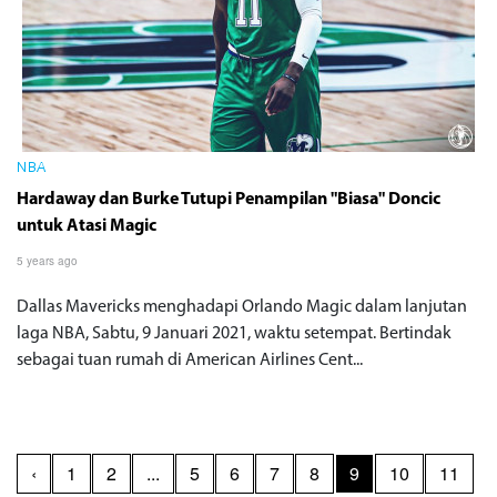
NBA
Hardaway dan Burke Tutupi Penampilan "Biasa" Doncic
untuk Atasi Magic
5 years ago
Dallas Mavericks menghadapi Orlando Magic dalam lanjutan
laga NBA, Sabtu, 9 Januari 2021, waktu setempat. Bertindak
sebagai tuan rumah di American Airlines Cent...
‹
1
2
...
5
6
7
8
9
10
11