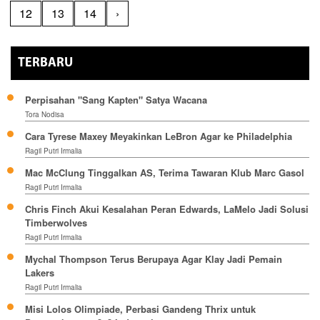
12
13
14
›
TERBARU
Perpisahan "Sang Kapten" Satya Wacana
Tora Nodisa
Cara Tyrese Maxey Meyakinkan LeBron Agar ke Philadelphia
Ragil Putri Irmalia
Mac McClung Tinggalkan AS, Terima Tawaran Klub Marc Gasol
Ragil Putri Irmalia
Chris Finch Akui Kesalahan Peran Edwards, LaMelo Jadi Solusi
Timberwolves
Ragil Putri Irmalia
Mychal Thompson Terus Berupaya Agar Klay Jadi Pemain
Lakers
Ragil Putri Irmalia
Misi Lolos Olimpiade, Perbasi Gandeng Thrix untuk