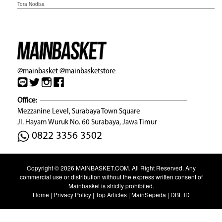
Tora Nodisa
@mainbasket
@mainbasketstore
Office:
Mezzanine Level, Surabaya Town Square
Jl. Hayam Wuruk No. 60 Surabaya, Jawa Timur
0822 3356 3502
Copyright © 2026
MAINBASKET.COM
. All Right Reserved. Any
commercial use or distribution without the express written consent of
Mainbasket is strictly prohibited.
Home
|
Privacy Policy
|
Top Articles
|
MainSepeda
|
DBL ID