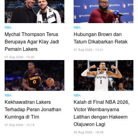
NBA
NBA
Mychal Thompson Terus
Hubungan Brown dan
Berupaya Agar Klay Jadi
Tatum Dikabarkan Retak
Pemain Lakers
07 Aug 2026 - 13:31
07 Aug 2026 - 15:30
NBA
NBA
Kekhawatiran Lakers
Kalah di Final NBA 2026,
Terhadap Peran Jonathan
Victor Wembanyama
Kuminga di Tim
Latihan dengan Hakeem
Olajuwon Lagi
07 Aug 2026 - 13:19
06 Aug 2026 - 18:09