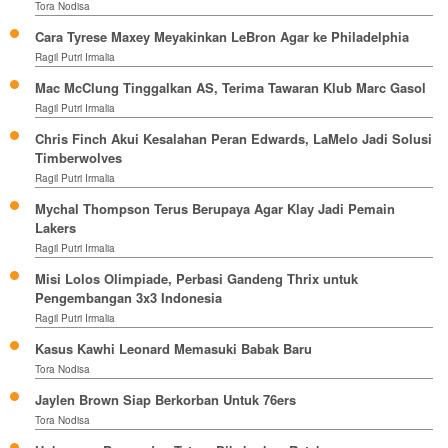
Tora Nodisa
Cara Tyrese Maxey Meyakinkan LeBron Agar ke Philadelphia
Ragil Putri Irmalia
Mac McClung Tinggalkan AS, Terima Tawaran Klub Marc Gasol
Ragil Putri Irmalia
Chris Finch Akui Kesalahan Peran Edwards, LaMelo Jadi Solusi
Timberwolves
Ragil Putri Irmalia
Mychal Thompson Terus Berupaya Agar Klay Jadi Pemain
Lakers
Ragil Putri Irmalia
Misi Lolos Olimpiade, Perbasi Gandeng Thrix untuk
Pengembangan 3x3 Indonesia
Ragil Putri Irmalia
Kasus Kawhi Leonard Memasuki Babak Baru
Tora Nodisa
Jaylen Brown Siap Berkorban Untuk 76ers
Tora Nodisa