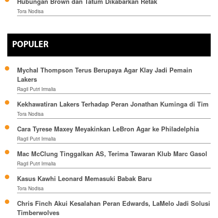
Hubungan Brown dan Tatum Dikabarkan Retak
Tora Nodisa
POPULER
Mychal Thompson Terus Berupaya Agar Klay Jadi Pemain
Lakers
Ragil Putri Irmalia
Kekhawatiran Lakers Terhadap Peran Jonathan Kuminga di Tim
Tora Nodisa
Cara Tyrese Maxey Meyakinkan LeBron Agar ke Philadelphia
Ragil Putri Irmalia
Mac McClung Tinggalkan AS, Terima Tawaran Klub Marc Gasol
Ragil Putri Irmalia
Kasus Kawhi Leonard Memasuki Babak Baru
Tora Nodisa
Chris Finch Akui Kesalahan Peran Edwards, LaMelo Jadi Solusi
Timberwolves