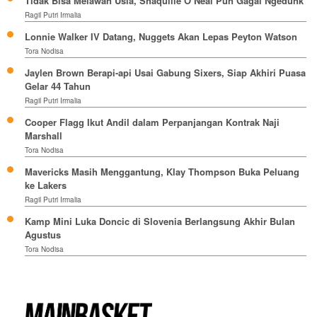
Tidak Bisa Melawan Usia, Shaquille O’Neal Pun Gagal Ngedunk
Ragil Putri Irmalia
Lonnie Walker IV Datang, Nuggets Akan Lepas Peyton Watson
Tora Nodisa
Jaylen Brown Berapi-api Usai Gabung Sixers, Siap Akhiri Puasa
Gelar 44 Tahun
Ragil Putri Irmalia
Cooper Flagg Ikut Andil dalam Perpanjangan Kontrak Naji
Marshall
Tora Nodisa
Mavericks Masih Menggantung, Klay Thompson Buka Peluang
ke Lakers
Ragil Putri Irmalia
Kamp Mini Luka Doncic di Slovenia Berlangsung Akhir Bulan
Agustus
Tora Nodisa