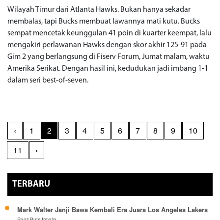
Wilayah Timur dari Atlanta Hawks. Bukan hanya sekadar
membalas, tapi Bucks membuat lawannya mati kutu. Bucks
sempat mencetak keunggulan 41 poin di kuarter keempat, lalu
mengakiri perlawanan Hawks dengan skor akhir 125-91 pada
Gim 2 yang berlangsung di Fiserv Forum, Jumat malam, waktu
Amerika Serikat. Dengan hasil ini, kedudukan jadi imbang 1-1
dalam seri best-of-seven.
‹
1
2
3
4
5
6
7
8
9
10
11
›
TERBARU
Mark Walter Janji Bawa Kembali Era Juara Los Angeles Lakers
Ragil Putri Irmalia