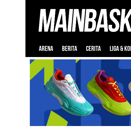
ARENA
BERITA
CERITA
LIGA & KO