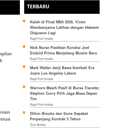
TERBARU
Kalah di Final NBA 2026, Victor
Wembanyama Latihan dengan Hakeem
Olajuwon Lagi
Ragil Putri Irmalia
Nick Nurse Pastikan Kondisi Joel
Embiid Prima Menjelang Musim Baru
mpilan
Ragil Putri Irmalia
ih
Mark Walter Janji Bawa Kembali Era
Juara Los Angeles Lakers
Ragil Putri Irmalia
Warriors Masih Pasif di Bursa Transfer,
Stephen Curry Pilih Jaga Masa Depan
Tim
Ragil Putri Irmalia
emain
Dillon Brooks dan Suns Sepakat
Perpanjang Kontrak 3 Tahun
minasi
Tora Nodisa