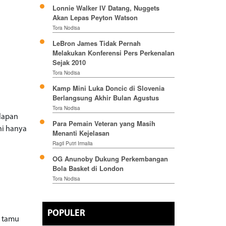
Lonnie Walker IV Datang, Nuggets
Akan Lepas Peyton Watson
Tora Nodisa
LeBron James Tidak Pernah
Melakukan Konferensi Pers Perkenalan
Sejak 2010
Tora Nodisa
Kamp Mini Luka Doncic di Slovenia
Berlangsung Akhir Bulan Agustus
Tora Nodisa
lapan
Para Pemain Veteran yang Masih
ni hanya
Menanti Kejelasan
Ragil Putri Irmalia
OG Anunoby Dukung Perkembangan
Bola Basket di London
Tora Nodisa
POPULER
i tamu