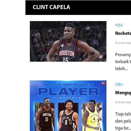
CLINT CAPELA
NBA
Rockets
8 years ag
Penampi
terbaik 
lebih...
NBA
Mengup
8 years ag
Tiap ta
dan pel
tiga be..