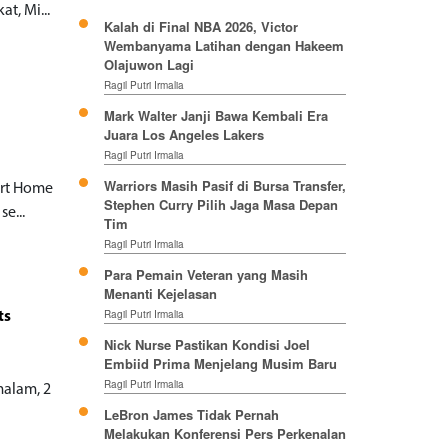
t, Mi...
Kalah di Final NBA 2026, Victor
Wembanyama Latihan dengan Hakeem
Olajuwon Lagi
Ragil Putri Irmalia
Mark Walter Janji Bawa Kembali Era
Juara Los Angeles Lakers
Ragil Putri Irmalia
Warriors Masih Pasif di Bursa Transfer,
art Home
Stephen Curry Pilih Jaga Masa Depan
e...
Tim
Ragil Putri Irmalia
Para Pemain Veteran yang Masih
Menanti Kejelasan
Ragil Putri Irmalia
ts
Nick Nurse Pastikan Kondisi Joel
Embiid Prima Menjelang Musim Baru
Ragil Putri Irmalia
malam, 2
LeBron James Tidak Pernah
Melakukan Konferensi Pers Perkenalan