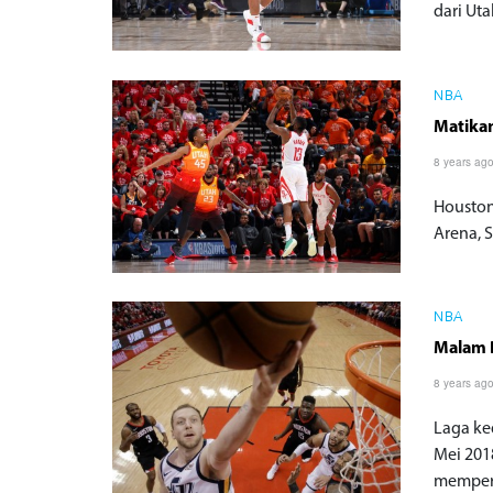
dari Uta
NBA
Matikan
8 years ag
Houston
Arena, S
NBA
Malam B
8 years ag
Laga ke
Mei 201
memper.