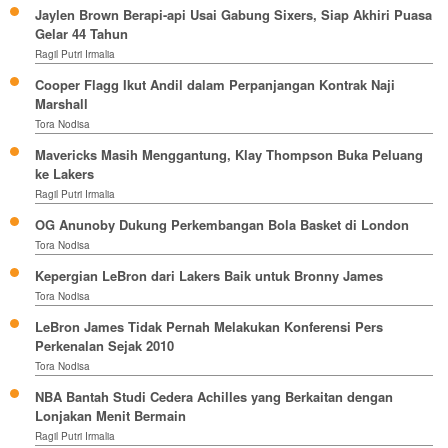
Jaylen Brown Berapi-api Usai Gabung Sixers, Siap Akhiri Puasa
Gelar 44 Tahun
Ragil Putri Irmalia
Cooper Flagg Ikut Andil dalam Perpanjangan Kontrak Naji
Marshall
Tora Nodisa
Mavericks Masih Menggantung, Klay Thompson Buka Peluang
ke Lakers
Ragil Putri Irmalia
OG Anunoby Dukung Perkembangan Bola Basket di London
Tora Nodisa
Kepergian LeBron dari Lakers Baik untuk Bronny James
Tora Nodisa
LeBron James Tidak Pernah Melakukan Konferensi Pers
Perkenalan Sejak 2010
Tora Nodisa
NBA Bantah Studi Cedera Achilles yang Berkaitan dengan
Lonjakan Menit Bermain
Ragil Putri Irmalia