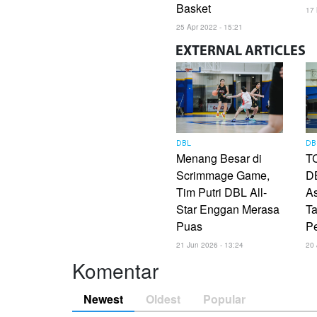
Basket
17 
25 Apr 2022 - 15:21
EXTERNAL
ARTICLES
DBL
DB
Menang Besar di
TC
Scrimmage Game,
DB
Tim Putri DBL All-
As
Star Enggan Merasa
Ta
Puas
P
21 Jun 2026 - 13:24
20 
Komentar
Newest
Oldest
Popular