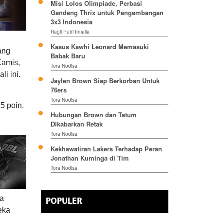
Misi Lolos Olimpiade, Perbasi
Gandeng Thrix untuk Pengembangan
3x3 Indonesia
Ragil Putri Irmalia
Kasus Kawhi Leonard Memasuki
ang
Babak Baru
Kamis,
Tora Nodisa
li ini.
Jaylen Brown Siap Berkorban Untuk
76ers
Tora Nodisa
5 poin.
Hubungan Brown dan Tatum
Dikabarkan Retak
Tora Nodisa
Kekhawatiran Lakers Terhadap Peran
Jonathan Kuminga di Tim
Tora Nodisa
ka
POPULER
eka