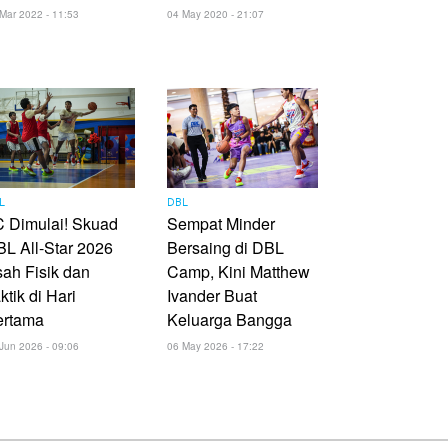
Mar 2022 - 11:53
04 May 2020 - 21:07
L
DBL
 Dimulai! Skuad
Sempat Minder
L All-Star 2026
Bersaing di DBL
ah Fisik dan
Camp, Kini Matthew
ktik di Hari
Ivander Buat
ertama
Keluarga Bangga
Jun 2026 - 09:06
06 May 2026 - 17:22