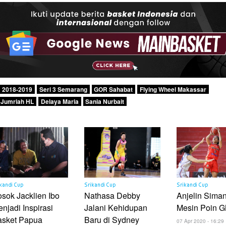
2018-2019
Seri 3 Semarang
GOR Sahabat
Flying Wheel Makassar
Jumriah HL
Delaya Maria
Sania Nurbait
kandi Cup
Srikandi Cup
Srikandi Cup
sok Jacklien Ibo
Nathasa Debby
Anjelin Siman
njadi Inspirasi
Jalani Kehidupan
Mesin Poin 
asket Papua
Baru di Sydney
07 Apr 2020 - 16:29