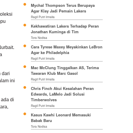
Mychal Thompson Terus Berupaya
Agar Klay Jadi Pemain Lakers
oleksi
Ragil Putri Irmalia
mpu
Kekhawatiran Lakers Terhadap Peran
Jonathan Kuminga di Tim
Tora Nodisa
Cara Tyrese Maxey Meyakinkan LeBron
urbait.
Agar ke Philadelphia
a
Ragil Putri Irmalia
Mac McClung Tinggalkan AS, Terima
Tawaran Klub Marc Gasol
 dari
Ragil Putri Irmalia
lam ini
Chris Finch Akui Kesalahan Peran
Edwards, LaMelo Jadi Solusi
Timberwolves
 ada di
Ragil Putri Irmalia
ara,
Kasus Kawhi Leonard Memasuki
Babak Baru
Tora Nodisa