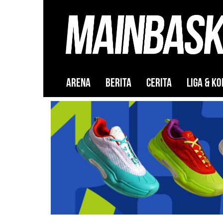
ARENA
BERITA
CERITA
LIGA & KO