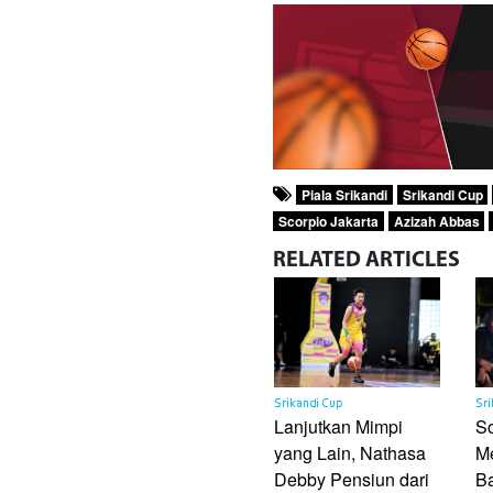
Piala Srikandi
Srikandi Cup
Scorpio Jakarta
Azizah Abbas
RELATED
ARTICLES
Srikandi Cup
Sri
Lanjutkan Mimpi
So
yang Lain, Nathasa
Me
Debby Pensiun dari
B