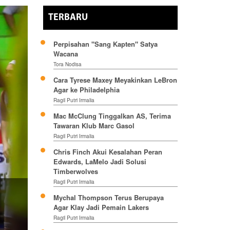
TERBARU
Perpisahan "Sang Kapten" Satya
Wacana
Tora Nodisa
Cara Tyrese Maxey Meyakinkan LeBron
Agar ke Philadelphia
Ragil Putri Irmalia
Mac McClung Tinggalkan AS, Terima
Tawaran Klub Marc Gasol
Ragil Putri Irmalia
Chris Finch Akui Kesalahan Peran
Edwards, LaMelo Jadi Solusi
Timberwolves
Ragil Putri Irmalia
Mychal Thompson Terus Berupaya
Agar Klay Jadi Pemain Lakers
Ragil Putri Irmalia