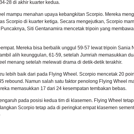
4-28 di akhir kuarter kedua.
Wheel mampu menahan upaya kebangkitan Scorpio. Mereka meng
tas Scorpio di kuarter ketiga. Secara mengejutkan, Scorpio ma
ir. Puncaknya, Siti Gentanamira mencetak tripoin yang membawa
eempat. Mereka bisa berbalik unggul 59-57 lewat tripoin Sania N
ambil alih keunggulan, 61-59, setelah Jumriah memasukkan du
l menang setelah melewati drama di detik-detik terakhir.
stru lebih baik dari pada Flying Wheel. Scorpio mencetak 20 poin
45 rebound. Namun salah satu faktor penolong Flying Wheel ma
reka memasukkan 17 dari 24 kesempatan tembakan bebas.
engaruh pada posisi kedua tim di klasemen. Flying Wheel tetap
dangkan Scorpio tetap ada di peringkat empat klasemen sement
)