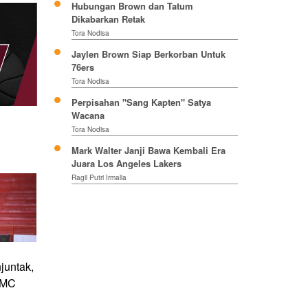
Hubungan Brown dan Tatum
Dikabarkan Retak
Tora Nodisa
Jaylen Brown Siap Berkorban Untuk
76ers
Tora Nodisa
Perpisahan "Sang Kapten" Satya
Wacana
Tora Nodisa
Mark Walter Janji Bawa Kembali Era
Juara Los Angeles Lakers
Ragil Putri Irmalia
juntak,
GMC