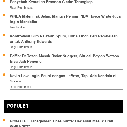
Penyebab Kematian Brandon Clarke Terungkap
Ragil Putri Irmalia
WNBA Makin Tak Jelas, Mantan Pemain NBA Royce White Juga
Ingin Mendaftar
Tora Nodisa
Kontroversi Gim 6 Lawan Spurs, Chris Finch Beri Pembelaan
untuk Anthony Edwards
Ragil Putri Irmalia
DeMar DeRozan Masuk Radar Nuggets, Situasi Peyton Watson
Bisa Jadi Penentu
Ragil Putri Irmalia
Kevin Love Ingin Reuni dengan LeBron, Tapi Ada Kendala di
Sixers
Ragil Putri Irmalia
POPULER
Protes Isu Transgender, Enes Kanter Deklarasi Masuk Draft
WNBA 2027