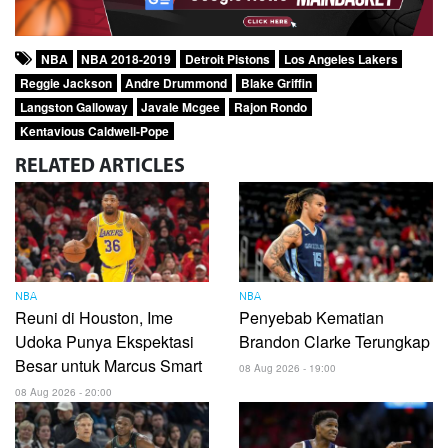
NBA
NBA 2018-2019
Detroit Pistons
Los Angeles Lakers
Reggie Jackson
Andre Drummond
Blake Griffin
Langston Galloway
Javale Mcgee
Rajon Rondo
Kentavious Caldwell-Pope
RELATED
ARTICLES
NBA
NBA
Reuni di Houston, Ime
Penyebab Kematian
Udoka Punya Ekspektasi
Brandon Clarke Terungkap
Besar untuk Marcus Smart
08 Aug 2026 - 19:00
08 Aug 2026 - 20:00