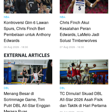
NBA
NBA
Kontroversi Gim 6 Lawan
Chris Finch Akui
Spurs, Chris Finch Beri
Kesalahan Peran
Pembelaan untuk Anthony
Edwards, LaMelo Jadi
Edwards
Solusi Timberwolves
08 Aug 2026 - 18:00
07 Aug 2026 - 16:30
EXTERNAL
ARTICLES
DBL
DBL
Menang Besar di
TC Dimulai! Skuad DBL
Scrimmage Game, Tim
All-Star 2026 Asah Fisik
Putri DBL All-Star Enggan
dan Taktik di Hari Pertama
Merasa Puas
20 Jun 2026 - 09:06