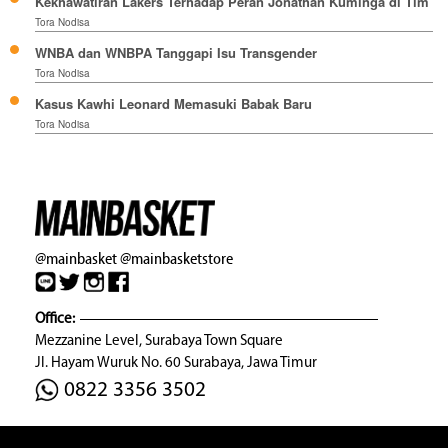
Kekhawatiran Lakers Terhadap Peran Jonathan Kuminga di Tim
Tora Nodisa
WNBA dan WNBPA Tanggapi Isu Transgender
Tora Nodisa
Kasus Kawhi Leonard Memasuki Babak Baru
Tora Nodisa
@mainbasket
@mainbasketstore
Office:
Mezzanine Level, Surabaya Town Square
Jl. Hayam Wuruk No. 60 Surabaya, Jawa Timur
0822 3356 3502