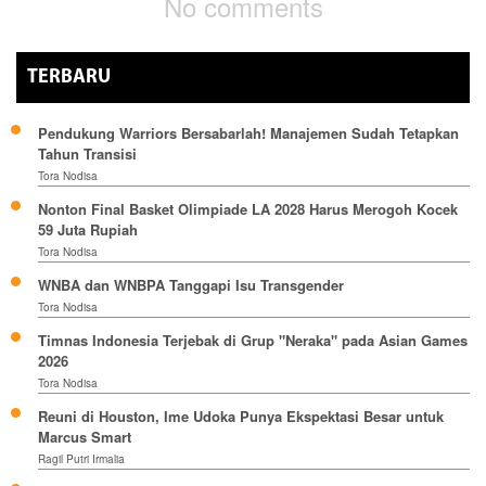
No comments
TERBARU
Pendukung Warriors Bersabarlah! Manajemen Sudah Tetapkan
Tahun Transisi
Tora Nodisa
Nonton Final Basket Olimpiade LA 2028 Harus Merogoh Kocek
59 Juta Rupiah
Tora Nodisa
WNBA dan WNBPA Tanggapi Isu Transgender
Tora Nodisa
Timnas Indonesia Terjebak di Grup "Neraka" pada Asian Games
2026
Tora Nodisa
Reuni di Houston, Ime Udoka Punya Ekspektasi Besar untuk
Marcus Smart
Ragil Putri Irmalia