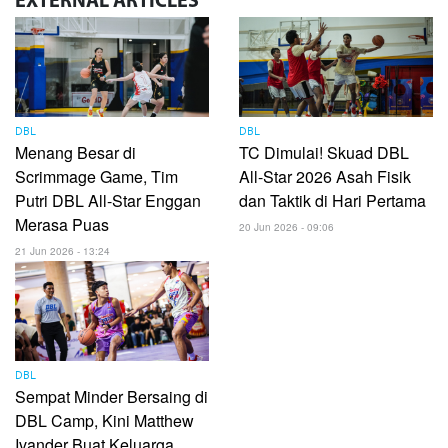
EXTERNAL
ARTICLES
DBL
DBL
Menang Besar di
TC Dimulai! Skuad DBL
Scrimmage Game, Tim
All-Star 2026 Asah Fisik
Putri DBL All-Star Enggan
dan Taktik di Hari Pertama
Merasa Puas
20 Jun 2026 - 09:06
21 Jun 2026 - 13:24
DBL
Sempat Minder Bersaing di
DBL Camp, Kini Matthew
Ivander Buat Keluarga