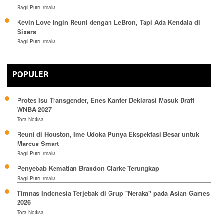
Ragil Putri Irmalia
Kevin Love Ingin Reuni dengan LeBron, Tapi Ada Kendala di
Sixers
Ragil Putri Irmalia
POPULER
Protes Isu Transgender, Enes Kanter Deklarasi Masuk Draft
WNBA 2027
Tora Nodisa
Reuni di Houston, Ime Udoka Punya Ekspektasi Besar untuk
Marcus Smart
Ragil Putri Irmalia
Penyebab Kematian Brandon Clarke Terungkap
Ragil Putri Irmalia
Timnas Indonesia Terjebak di Grup "Neraka" pada Asian Games
2026
Tora Nodisa