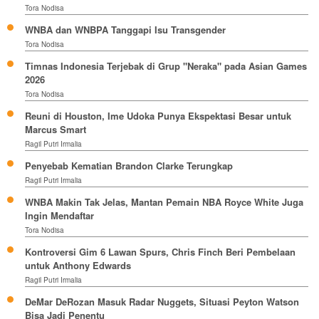
Tora Nodisa
WNBA dan WNBPA Tanggapi Isu Transgender
Tora Nodisa
Timnas Indonesia Terjebak di Grup "Neraka" pada Asian Games
2026
Tora Nodisa
Reuni di Houston, Ime Udoka Punya Ekspektasi Besar untuk
Marcus Smart
Ragil Putri Irmalia
Penyebab Kematian Brandon Clarke Terungkap
Ragil Putri Irmalia
WNBA Makin Tak Jelas, Mantan Pemain NBA Royce White Juga
Ingin Mendaftar
Tora Nodisa
Kontroversi Gim 6 Lawan Spurs, Chris Finch Beri Pembelaan
untuk Anthony Edwards
Ragil Putri Irmalia
DeMar DeRozan Masuk Radar Nuggets, Situasi Peyton Watson
Bisa Jadi Penentu