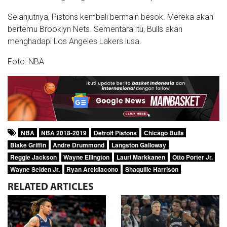
Selanjutnya, Pistons kembali bermain besok. Mereka akan
bertemu Brooklyn Nets. Sementara itu, Bulls akan
menghadapi Los Angeles Lakers lusa.
Foto: NBA
NBA
NBA 2018-2019
Detroit Pistons
Chicago Bulls
Blake Griffin
Andre Drummond
Langston Galloway
Reggie Jackson
Wayne Ellington
Lauri Markkanen
Otto Porter Jr.
Wayne Selden Jr.
Ryan Arcidiacono
Shaquille Harrison
RELATED
ARTICLES