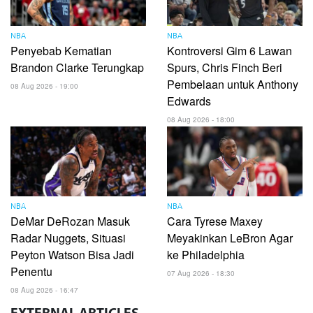
NBA
NBA
Penyebab Kematian
Kontroversi Gim 6 Lawan
Brandon Clarke Terungkap
Spurs, Chris Finch Beri
Pembelaan untuk Anthony
08 Aug 2026 - 19:00
Edwards
08 Aug 2026 - 18:00
NBA
NBA
DeMar DeRozan Masuk
Cara Tyrese Maxey
Radar Nuggets, Situasi
Meyakinkan LeBron Agar
Peyton Watson Bisa Jadi
ke Philadelphia
Penentu
07 Aug 2026 - 18:30
08 Aug 2026 - 16:47