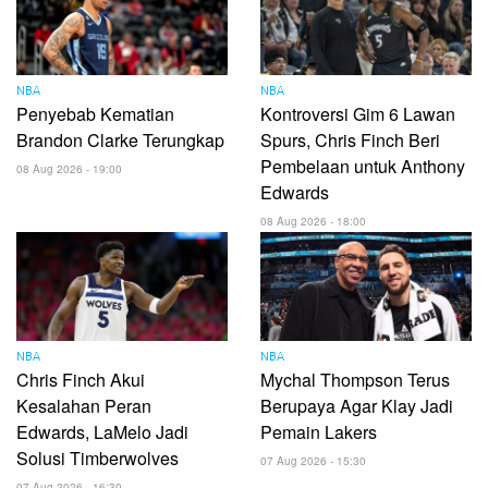
NBA
NBA
Penyebab Kematian
Kontroversi Gim 6 Lawan
Brandon Clarke Terungkap
Spurs, Chris Finch Beri
Pembelaan untuk Anthony
08 Aug 2026 - 19:00
Edwards
08 Aug 2026 - 18:00
NBA
NBA
Chris Finch Akui
Mychal Thompson Terus
Kesalahan Peran
Berupaya Agar Klay Jadi
Edwards, LaMelo Jadi
Pemain Lakers
Solusi Timberwolves
07 Aug 2026 - 15:30
07 Aug 2026 - 16:30