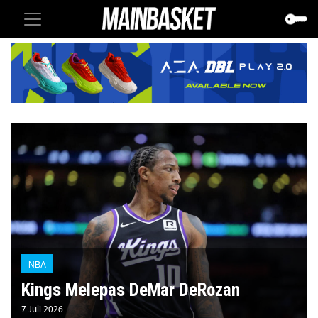
NBA
Kings Melepas DeMar DeRozan
7 Juli 2026