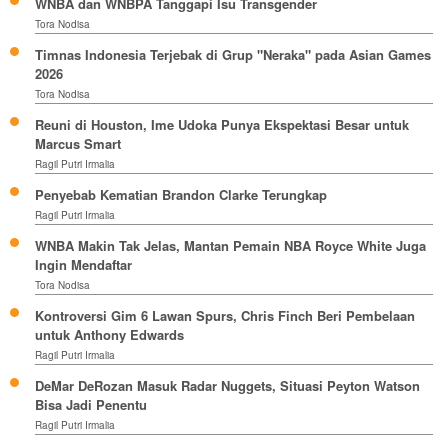
WNBA dan WNBPA Tanggapi Isu Transgender
Tora Nodisa
Timnas Indonesia Terjebak di Grup "Neraka" pada Asian Games
2026
Tora Nodisa
Reuni di Houston, Ime Udoka Punya Ekspektasi Besar untuk
Marcus Smart
Ragil Putri Irmalia
Penyebab Kematian Brandon Clarke Terungkap
Ragil Putri Irmalia
WNBA Makin Tak Jelas, Mantan Pemain NBA Royce White Juga
Ingin Mendaftar
Tora Nodisa
Kontroversi Gim 6 Lawan Spurs, Chris Finch Beri Pembelaan
untuk Anthony Edwards
Ragil Putri Irmalia
DeMar DeRozan Masuk Radar Nuggets, Situasi Peyton Watson
Bisa Jadi Penentu
Ragil Putri Irmalia