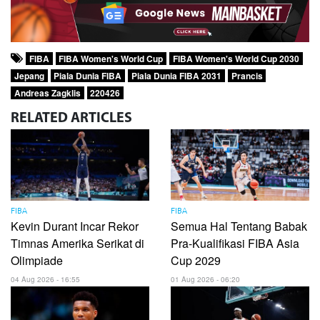
FIBA
FIBA Women's World Cup
FIBA Women's World Cup 2030
Jepang
Piala Dunia FIBA
Piala Dunia FIBA 2031
Prancis
Andreas Zagklis
220426
RELATED
ARTICLES
FIBA
FIBA
Kevin Durant Incar Rekor
Semua Hal Tentang Babak
Timnas Amerika Serikat di
Pra-Kualifikasi FIBA ​​Asia
Olimpiade
Cup 2029
04 Aug 2026 - 16:55
01 Aug 2026 - 06:20