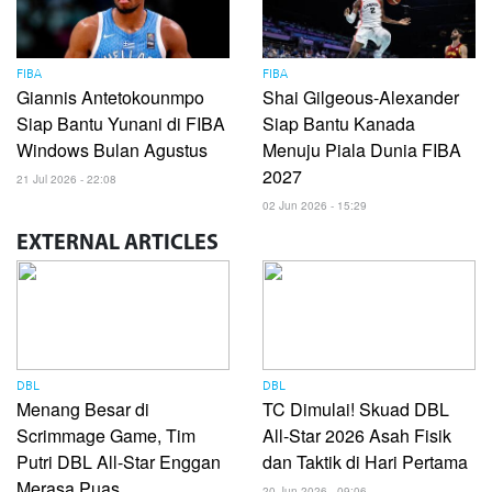
FIBA
FIBA
Giannis Antetokounmpo
Shai Gilgeous-Alexander
Siap Bantu Yunani di FIBA
Siap Bantu Kanada
Windows Bulan Agustus
Menuju Piala Dunia FIBA
2027
21 Jul 2026 - 22:08
02 Jun 2026 - 15:29
EXTERNAL
ARTICLES
DBL
DBL
Menang Besar di
TC Dimulai! Skuad DBL
Scrimmage Game, Tim
All-Star 2026 Asah Fisik
Putri DBL All-Star Enggan
dan Taktik di Hari Pertama
Merasa Puas
20 Jun 2026 - 09:06