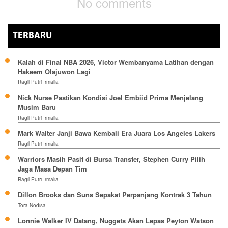
No comments
TERBARU
Kalah di Final NBA 2026, Victor Wembanyama Latihan dengan
Hakeem Olajuwon Lagi
Ragil Putri Irmalia
Nick Nurse Pastikan Kondisi Joel Embiid Prima Menjelang
Musim Baru
Ragil Putri Irmalia
Mark Walter Janji Bawa Kembali Era Juara Los Angeles Lakers
Ragil Putri Irmalia
Warriors Masih Pasif di Bursa Transfer, Stephen Curry Pilih
Jaga Masa Depan Tim
Ragil Putri Irmalia
Dillon Brooks dan Suns Sepakat Perpanjang Kontrak 3 Tahun
Tora Nodisa
Lonnie Walker IV Datang, Nuggets Akan Lepas Peyton Watson