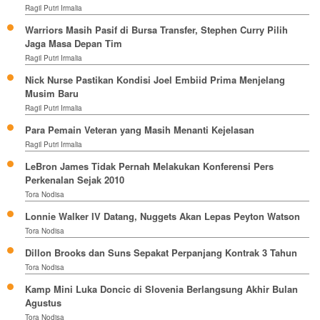
Ragil Putri Irmalia
Warriors Masih Pasif di Bursa Transfer, Stephen Curry Pilih
Jaga Masa Depan Tim
Ragil Putri Irmalia
Nick Nurse Pastikan Kondisi Joel Embiid Prima Menjelang
Musim Baru
Ragil Putri Irmalia
Para Pemain Veteran yang Masih Menanti Kejelasan
Ragil Putri Irmalia
LeBron James Tidak Pernah Melakukan Konferensi Pers
Perkenalan Sejak 2010
Tora Nodisa
Lonnie Walker IV Datang, Nuggets Akan Lepas Peyton Watson
Tora Nodisa
Dillon Brooks dan Suns Sepakat Perpanjang Kontrak 3 Tahun
Tora Nodisa
Kamp Mini Luka Doncic di Slovenia Berlangsung Akhir Bulan
Agustus
Tora Nodisa