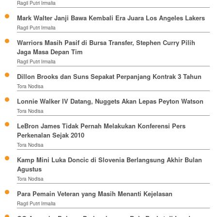
Ragil Putri Irmalia
Mark Walter Janji Bawa Kembali Era Juara Los Angeles Lakers
Ragil Putri Irmalia
Warriors Masih Pasif di Bursa Transfer, Stephen Curry Pilih
Jaga Masa Depan Tim
Ragil Putri Irmalia
Dillon Brooks dan Suns Sepakat Perpanjang Kontrak 3 Tahun
Tora Nodisa
Lonnie Walker IV Datang, Nuggets Akan Lepas Peyton Watson
Tora Nodisa
LeBron James Tidak Pernah Melakukan Konferensi Pers
Perkenalan Sejak 2010
Tora Nodisa
Kamp Mini Luka Doncic di Slovenia Berlangsung Akhir Bulan
Agustus
Tora Nodisa
Para Pemain Veteran yang Masih Menanti Kejelasan
Ragil Putri Irmalia