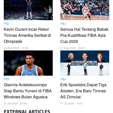
FIBA
FIBA
Kevin Durant Incar Rekor
Semua Hal Tentang Babak
Timnas Amerika Serikat di
Pra-Kualifikasi FIBA ​​Asia
Olimpiade
Cup 2029
04 Aug 2026 - 16:55
01 Aug 2026 - 06:20
FIBA
FIBA
Giannis Antetokounmpo
Erik Spoelstra Dapat Tiga
Siap Bantu Yunani di FIBA
Asisten, Era Baru Timnas
Windows Bulan Agustus
AS Dimulai
21 Jul 2026 - 22:08
17 Jul 2026 - 16:51
EXTERNAL
ARTICLES