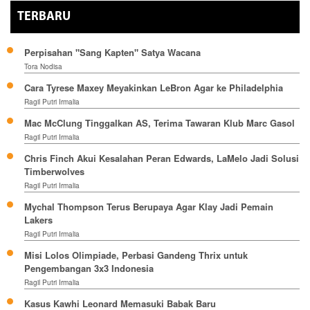
TERBARU
Perpisahan "Sang Kapten" Satya Wacana
Tora Nodisa
Cara Tyrese Maxey Meyakinkan LeBron Agar ke Philadelphia
Ragil Putri Irmalia
Mac McClung Tinggalkan AS, Terima Tawaran Klub Marc Gasol
Ragil Putri Irmalia
Chris Finch Akui Kesalahan Peran Edwards, LaMelo Jadi Solusi
Timberwolves
Ragil Putri Irmalia
Mychal Thompson Terus Berupaya Agar Klay Jadi Pemain
Lakers
Ragil Putri Irmalia
Misi Lolos Olimpiade, Perbasi Gandeng Thrix untuk
Pengembangan 3x3 Indonesia
Ragil Putri Irmalia
Kasus Kawhi Leonard Memasuki Babak Baru