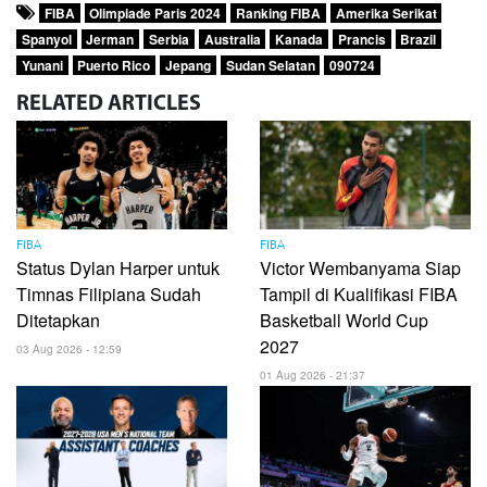
FIBA
Olimpiade Paris 2024
Ranking FIBA
Amerika Serikat
Spanyol
Jerman
Serbia
Australia
Kanada
Prancis
Brazil
Yunani
Puerto Rico
Jepang
Sudan Selatan
090724
RELATED
ARTICLES
FIBA
FIBA
Status Dylan Harper untuk
Victor Wembanyama Siap
Timnas Filipiana Sudah
Tampil di Kualifikasi FIBA
Ditetapkan
Basketball World Cup
2027
03 Aug 2026 - 12:59
01 Aug 2026 - 21:37