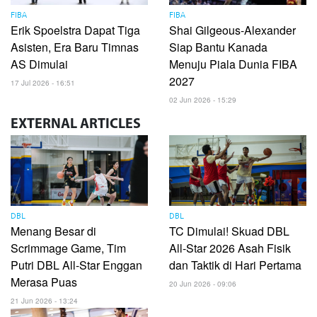
FIBA
FIBA
Erik Spoelstra Dapat Tiga
Shai Gilgeous-Alexander
Asisten, Era Baru Timnas
Siap Bantu Kanada
AS Dimulai
Menuju Piala Dunia FIBA
2027
17 Jul 2026 - 16:51
02 Jun 2026 - 15:29
EXTERNAL
ARTICLES
DBL
DBL
Menang Besar di
TC Dimulai! Skuad DBL
Scrimmage Game, Tim
All-Star 2026 Asah Fisik
Putri DBL All-Star Enggan
dan Taktik di Hari Pertama
Merasa Puas
20 Jun 2026 - 09:06
21 Jun 2026 - 13:24