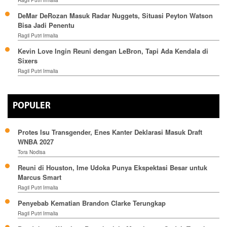
Ragil Putri Irmalia
DeMar DeRozan Masuk Radar Nuggets, Situasi Peyton Watson
Bisa Jadi Penentu
Ragil Putri Irmalia
Kevin Love Ingin Reuni dengan LeBron, Tapi Ada Kendala di
Sixers
Ragil Putri Irmalia
POPULER
Protes Isu Transgender, Enes Kanter Deklarasi Masuk Draft
WNBA 2027
Tora Nodisa
Reuni di Houston, Ime Udoka Punya Ekspektasi Besar untuk
Marcus Smart
Ragil Putri Irmalia
Penyebab Kematian Brandon Clarke Terungkap
Ragil Putri Irmalia