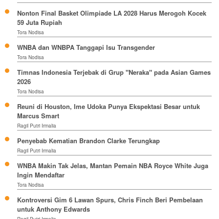
Nonton Final Basket Olimpiade LA 2028 Harus Merogoh Kocek
59 Juta Rupiah
Tora Nodisa
WNBA dan WNBPA Tanggapi Isu Transgender
Tora Nodisa
Timnas Indonesia Terjebak di Grup "Neraka" pada Asian Games
2026
Tora Nodisa
Reuni di Houston, Ime Udoka Punya Ekspektasi Besar untuk
Marcus Smart
Ragil Putri Irmalia
Penyebab Kematian Brandon Clarke Terungkap
Ragil Putri Irmalia
WNBA Makin Tak Jelas, Mantan Pemain NBA Royce White Juga
Ingin Mendaftar
Tora Nodisa
Kontroversi Gim 6 Lawan Spurs, Chris Finch Beri Pembelaan
untuk Anthony Edwards