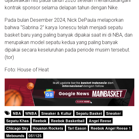
dijadwalkan rilis pada tahun 2026 setelah menandatangani
kontrak sponsor selama delapan tahun dengan Nike.
Pada bulan Desember 2024, Nick DePaula melaporkan
bahwa "Sabrina 2" karya Ionescu telah menjadi sepatu
basket baru yang paling banyak dipakai saat ini di NBA, dan
merupakan model sepatu kedua yang paling banyak
dipakai secara keseluruhan pada periode musim tersebut.
(tor)
Foto: House of Heat
NBA
WNBA
Sneaker & Kultur
Sepatu Basket
Sneaker
Sepatu Khas
Reebok
Reebok Basketball
Angel Reese
Chicago Sky
Houston Rockets
Tari Eason
Reebok Angel Reese 1
Mebounds
051125