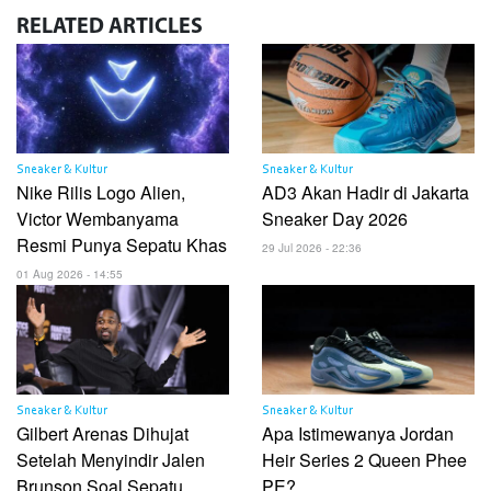
RELATED
ARTICLES
Sneaker & Kultur
Sneaker & Kultur
Nike Rilis Logo Alien,
AD3 Akan Hadir di Jakarta
Victor Wembanyama
Sneaker Day 2026
Resmi Punya Sepatu Khas
29 Jul 2026 - 22:36
01 Aug 2026 - 14:55
Sneaker & Kultur
Sneaker & Kultur
Gilbert Arenas Dihujat
Apa Istimewanya Jordan
Setelah Menyindir Jalen
Heir Series 2 Queen Phee
Brunson Soal Sepatu
PE?