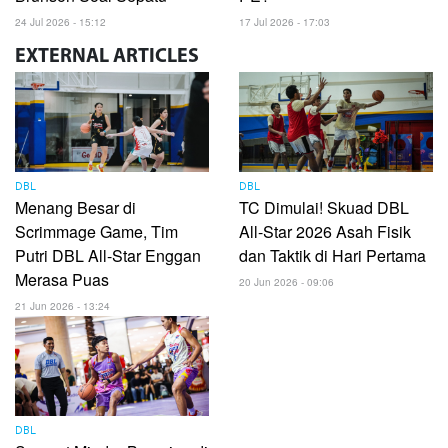
24 Jul 2026 - 15:12
17 Jul 2026 - 17:03
EXTERNAL
ARTICLES
DBL
DBL
Menang Besar di
TC Dimulai! Skuad DBL
Scrimmage Game, Tim
All-Star 2026 Asah Fisik
Putri DBL All-Star Enggan
dan Taktik di Hari Pertama
Merasa Puas
20 Jun 2026 - 09:06
21 Jun 2026 - 13:24
DBL