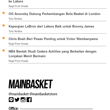
ke Lakers
Ragil Putri Irmalia
OG Anunoby Dukung Perkembangan Bola Basket di London
Tora Nodisa
Kepergian LeBron dari Lakers Baik untuk Bronny James
Tora Nodisa
Chris Bosh Beri Pesan Penting untuk Victor Wembanyama
Ragil Putri Irmalia
NBA Bantah Studi Cedera Achilles yang Berkaitan dengan
Lonjakan Menit Bermain
Ragil Putri Irmalia
@mainbasket
@mainbasketstore
Office: