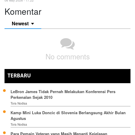
06 May 2026 - 17:22
Komentar
Newest
No comments
TERBARU
LeBron James Tidak Pernah Melakukan Konferensi Pers
Perkenalan Sejak 2010
Tora Nodisa
Kamp Mini Luka Doncic di Slovenia Berlangsung Akhir Bulan
Agustus
Tora Nodisa
Para Pemain Veteran yang Masih Menanti Kejelasan