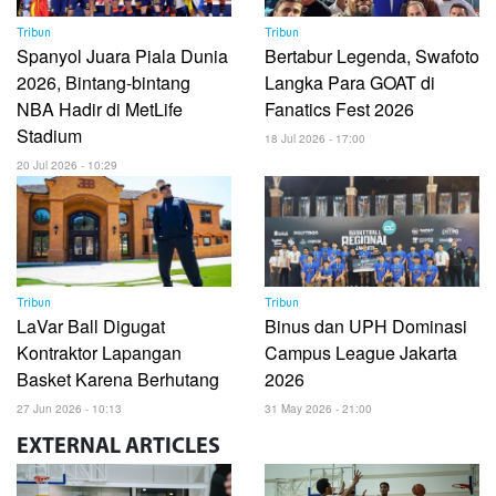
Tribun
Tribun
Spanyol Juara Piala Dunia
Bertabur Legenda, Swafoto
2026, Bintang-bintang
Langka Para GOAT di
NBA Hadir di MetLife
Fanatics Fest 2026
Stadium
18 Jul 2026 - 17:00
20 Jul 2026 - 10:29
Tribun
Tribun
LaVar Ball Digugat
Binus dan UPH Dominasi
Kontraktor Lapangan
Campus League Jakarta
Basket Karena Berhutang
2026
27 Jun 2026 - 10:13
31 May 2026 - 21:00
EXTERNAL
ARTICLES