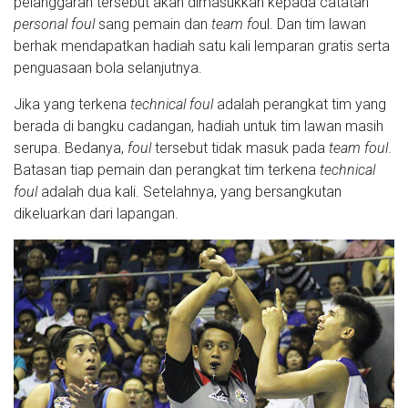
pelanggaran tersebut akan dimasukkan kepada catatan
personal foul
sang pemain dan
team fo
ul. Dan tim lawan
berhak mendapatkan hadiah satu kali lemparan gratis serta
penguasaan bola selanjutnya.
Jika yang terkena
technical foul
adalah perangkat tim yang
berada di bangku cadangan, hadiah untuk tim lawan masih
serupa. Bedanya,
foul
tersebut tidak masuk pada
team foul
.
Batasan tiap pemain dan perangkat tim terkena
technical
foul
adalah dua kali. Setelahnya, yang bersangkutan
dikeluarkan dari lapangan.