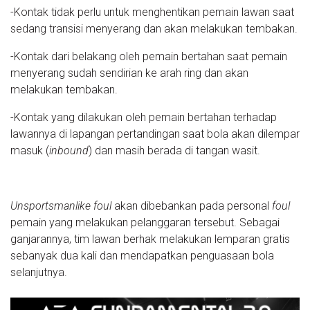
-Kontak tidak perlu untuk menghentikan pemain lawan saat
sedang transisi menyerang dan akan melakukan tembakan.
-Kontak dari belakang oleh pemain bertahan saat pemain
menyerang sudah sendirian ke arah ring dan akan
melakukan tembakan.
-Kontak yang dilakukan oleh pemain bertahan terhadap
lawannya di lapangan pertandingan saat bola akan dilempar
masuk (
inbound
) dan masih berada di tangan wasit.
Unsportsmanlike foul
akan dibebankan pada personal
foul
pemain yang melakukan pelanggaran tersebut. Sebagai
ganjarannya, tim lawan berhak melakukan lemparan gratis
sebanyak dua kali dan mendapatkan penguasaan bola
selanjutnya.