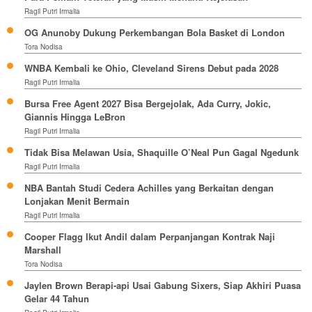
Ragil Putri Irmalia
OG Anunoby Dukung Perkembangan Bola Basket di London
Tora Nodisa
WNBA Kembali ke Ohio, Cleveland Sirens Debut pada 2028
Ragil Putri Irmalia
Bursa Free Agent 2027 Bisa Bergejolak, Ada Curry, Jokic,
Giannis Hingga LeBron
Ragil Putri Irmalia
Tidak Bisa Melawan Usia, Shaquille O’Neal Pun Gagal Ngedunk
Ragil Putri Irmalia
NBA Bantah Studi Cedera Achilles yang Berkaitan dengan
Lonjakan Menit Bermain
Ragil Putri Irmalia
Cooper Flagg Ikut Andil dalam Perpanjangan Kontrak Naji
Marshall
Tora Nodisa
Jaylen Brown Berapi-api Usai Gabung Sixers, Siap Akhiri Puasa
Gelar 44 Tahun