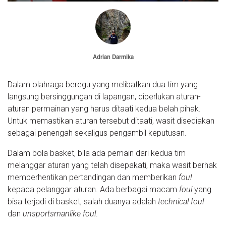
Adrian Darmika
Dalam olahraga beregu yang melibatkan dua tim yang
langsung bersinggungan di lapangan, diperlukan aturan-
aturan permainan yang harus ditaati kedua belah pihak.
Untuk memastikan aturan tersebut ditaati, wasit disediakan
sebagai penengah sekaligus pengambil keputusan.
Dalam bola basket, bila ada pemain dari kedua tim
melanggar aturan yang telah disepakati, maka wasit berhak
memberhentikan pertandingan dan memberikan
foul
kepada pelanggar aturan. Ada berbagai macam
foul
yang
bisa terjadi di basket, salah duanya adalah
technical foul
dan
unsportsmanlike foul
.