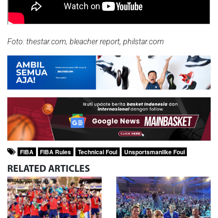
Foto: thestar.com, bleacher report, philstar.com
FIBA
FIBA Rules
Technical Foul
Unsportsmanlike Foul
RELATED
ARTICLES