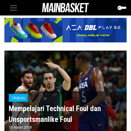
TRIBUN
Mempelajari Technical Foul dan
Unsportsmanlike Foul
10 Maret 2018