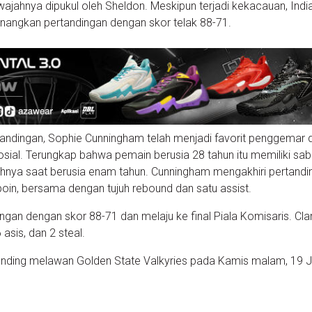
ajahnya dipukul oleh Sheldon. Meskipun terjadi kekacauan, Indi
angkan pertandingan dengan skor telak 88-71.
andingan, Sophie Cunningham telah menjadi favorit penggemar d
ial. Terungkap bahwa pemain berusia 28 tahun itu memiliki sa
ihnya saat berusia enam tahun. Cunningham mengakhiri pertandi
in, bersama dengan tujuh rebound dan satu assist.
gan dengan skor 88-71 dan melaju ke final Piala Komisaris. Cla
asis, dan 2 steal.
anding melawan Golden State Valkyries pada Kamis malam, 19 J