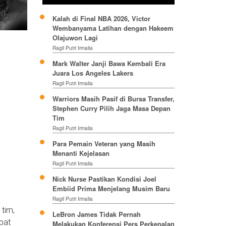
Kalah di Final NBA 2026, Victor
Wembanyama Latihan dengan Hakeem
Olajuwon Lagi
Ragil Putri Irmalia
Mark Walter Janji Bawa Kembali Era
Juara Los Angeles Lakers
Ragil Putri Irmalia
Warriors Masih Pasif di Bursa Transfer,
Stephen Curry Pilih Jaga Masa Depan
Tim
Ragil Putri Irmalia
Para Pemain Veteran yang Masih
Menanti Kejelasan
Ragil Putri Irmalia
Nick Nurse Pastikan Kondisi Joel
Embiid Prima Menjelang Musim Baru
Ragil Putri Irmalia
tim,
LeBron James Tidak Pernah
pat
Melakukan Konferensi Pers Perkenalan