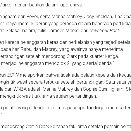
a, Markel menambahkan dalam laporannya.
nningham dari Fever, serta Marina Mabrey, Jacy Sheldon, Tina Cha
semuanya memiliki peran yang berbeda dalam beberapa pertikaia
da Selasa malam," tulis Camden Markel dari
New York Post
.
an karena pelanggaran keras dan perkelahian yang terjadi setela
pada hari Rabu, dan Mabrey, yang awalnya hanya menerima
ertandingan setelah mendorong Clark pada kuarter ketiga,
 menjadi pelanggaran mencolok 2, yang disertai denda."
dari
ESPN
melaporkan bahwa tidak ada pelatih kepala dari kedua
ngkritik wasit secara terbuka setelah pertandingan. Satu-satuny
da dari WNBA adalah Marina Mabrey dan Sophie Cunningham. St
mengkritik wasit tak lama setelah pertandingan.
ada pelatih yang didenda atas kritik pascapertandingan mereka ter
."
mendorong Caitlin Clark ke tanah tak lama setelah pemain bert