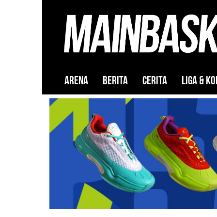
ARENA
BERITA
CERITA
LIGA & KO