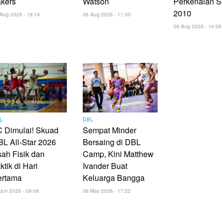
akers
Watson
Perkenalan S
2010
Aug 2026 - 16:14
06 Aug 2026 - 11:50
06 Aug 2026 - 10:28
L
DBL
 Dimulai! Skuad
Sempat Minder
L All-Star 2026
Bersaing di DBL
ah Fisik dan
Camp, Kini Matthew
ktik di Hari
Ivander Buat
ertama
Keluarga Bangga
Jun 2026 - 09:06
06 May 2026 - 17:22