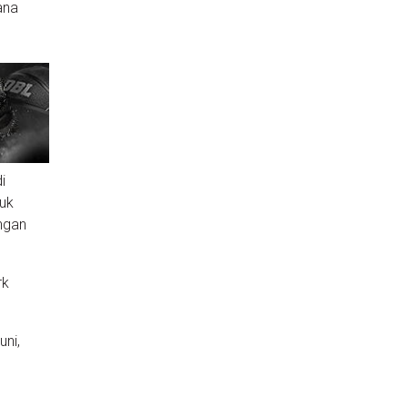
ana
i
buk
ngan
rk
uni,