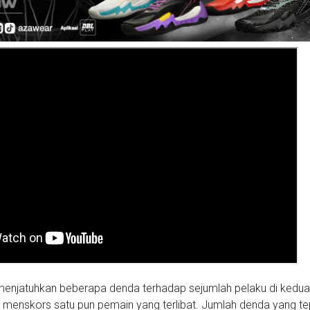
njatuhkan beberapa denda terhadap sejumlah pelaku di kedua 
menskors satu pun pemain yang terlibat. Jumlah denda yang te