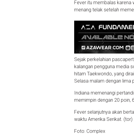
Fever itu membalas karena w
menang telak setelah memen
Sejak perkelahian pascapert
kalangan pengguna media sos
hitam Taekwondo, yang dira
Selasa malam dengan lima po
Indiana memenangi pertandin
memimpin dengan 20 poin, 6 
Fever selanjutnya akan bert
waktu Amerika Serikat. (tor)
Foto: Complex