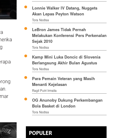
Lonnie Walker IV Datang, Nuggets
Akan Lepas Peyton Watson
Tora Nodisa
LeBron James Tidak Pernah
ra
Melakukan Konferensi Pers Perkenalan
merika
Sejak 2010
ng
Tora Nodisa
Kamp Mini Luka Doncic di Slovenia
erapa
Berlangsung Akhir Bulan Agustus
Tora Nodisa
Para Pemain Veteran yang Masih
orong
Menanti Kejelasan
an.
Ragil Putri Irmalia
emar
OG Anunoby Dukung Perkembangan
Bola Basket di London
Tora Nodisa
POPULER