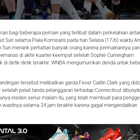
bagi beberapa pemain yang terlibat dalam perkelahian anta
ut Sun selama Piala Komisaris pada hari Selasa (17/6) waktu A
n Sun menarik perhatian banyak orang karena permainannya ya
anas di akhir kuarter keempat setelah Sophie Cunningham
rk di detik-detik terakhir. WNBA mengumumkan denda untuk beb
andingan tersebut melibatkan garda Fever Caitlin Clark yang did
 setelah peluit tanda pelanggaran terhadap Connecticut dibunyik
tunya insiden serius malam itu, yang telah membuat para pengg
dan wasitnya selama 24 jam terakhir karena gagal mengendalikan