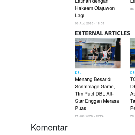
Latihan dengan
L
Hakeem Olajuwon
06 
Lagi
06 Aug 2026 - 18:09
EXTERNAL
ARTICLES
DBL
DB
Menang Besar di
TC
Scrimmage Game,
DB
Tim Putri DBL All-
As
Star Enggan Merasa
Ta
Puas
P
21 Jun 2026 - 13:24
20 
Komentar