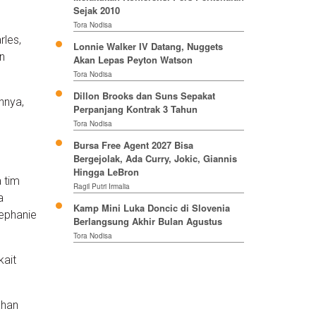
Sejak 2010
Tora Nodisa
rles,
Lonnie Walker IV Datang, Nuggets
n
Akan Lepas Peyton Watson
Tora Nodisa
Dillon Brooks dan Suns Sepakat
hnya,
Perpanjang Kontrak 3 Tahun
Tora Nodisa
Bursa Free Agent 2027 Bisa
Bergejolak, Ada Curry, Jokic, Giannis
Hingga LeBron
 tim
Ragil Putri Irmalia
a
Kamp Mini Luka Doncic di Slovenia
ephanie
Berlangsung Akhir Bulan Agustus
Tora Nodisa
kait
ahan