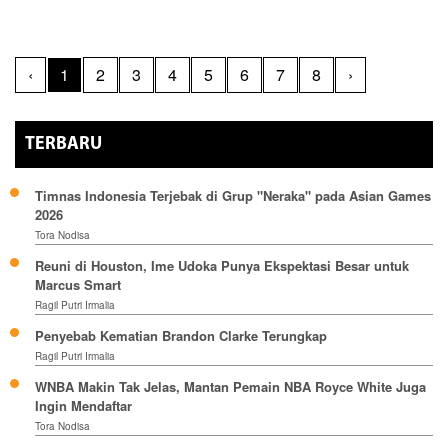
‹
1
2
3
4
5
6
7
8
›
TERBARU
Timnas Indonesia Terjebak di Grup "Neraka" pada Asian Games
2026
Tora Nodisa
Reuni di Houston, Ime Udoka Punya Ekspektasi Besar untuk
Marcus Smart
Ragil Putri Irmalia
Penyebab Kematian Brandon Clarke Terungkap
Ragil Putri Irmalia
WNBA Makin Tak Jelas, Mantan Pemain NBA Royce White Juga
Ingin Mendaftar
Tora Nodisa