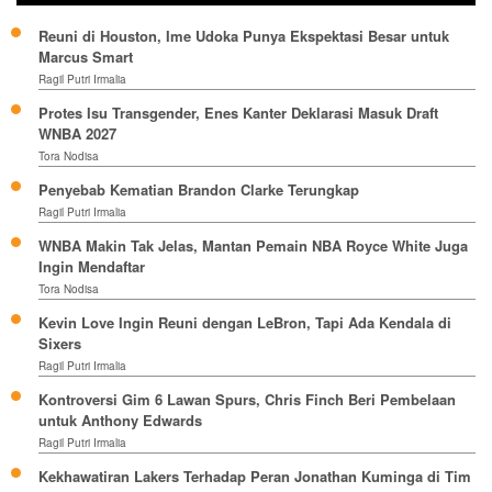
Reuni di Houston, Ime Udoka Punya Ekspektasi Besar untuk
Marcus Smart
Ragil Putri Irmalia
Protes Isu Transgender, Enes Kanter Deklarasi Masuk Draft
WNBA 2027
Tora Nodisa
Penyebab Kematian Brandon Clarke Terungkap
Ragil Putri Irmalia
WNBA Makin Tak Jelas, Mantan Pemain NBA Royce White Juga
Ingin Mendaftar
Tora Nodisa
Kevin Love Ingin Reuni dengan LeBron, Tapi Ada Kendala di
Sixers
Ragil Putri Irmalia
Kontroversi Gim 6 Lawan Spurs, Chris Finch Beri Pembelaan
untuk Anthony Edwards
Ragil Putri Irmalia
Kekhawatiran Lakers Terhadap Peran Jonathan Kuminga di Tim