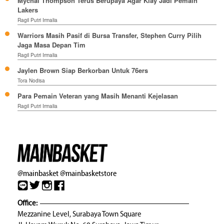
Mychal Thompson Terus Berupaya Agar Klay Jadi Pemain
Lakers
Ragil Putri Irmalia
Warriors Masih Pasif di Bursa Transfer, Stephen Curry Pilih
Jaga Masa Depan Tim
Ragil Putri Irmalia
Jaylen Brown Siap Berkorban Untuk 76ers
Tora Nodisa
Para Pemain Veteran yang Masih Menanti Kejelasan
Ragil Putri Irmalia
@mainbasket
@mainbasketstore
Office:
Mezzanine Level, Surabaya Town Square