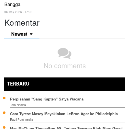
Bangga
06 May 2026 - 17:22
Komentar
Newest
No comments
TERBARU
Perpisahan "Sang Kapten" Satya Wacana
Tora Nodisa
Cara Tyrese Maxey Meyakinkan LeBron Agar ke Philadelphia
Ragil Putri Irmalia
Mac McClung Tinggalkan AS, Terima Tawaran Klub Marc Gasol