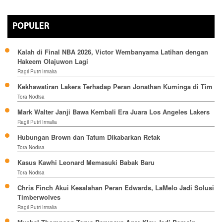
POPULER
Kalah di Final NBA 2026, Victor Wembanyama Latihan dengan
Hakeem Olajuwon Lagi
Ragil Putri Irmalia
Kekhawatiran Lakers Terhadap Peran Jonathan Kuminga di Tim
Tora Nodisa
Mark Walter Janji Bawa Kembali Era Juara Los Angeles Lakers
Ragil Putri Irmalia
Hubungan Brown dan Tatum Dikabarkan Retak
Tora Nodisa
Kasus Kawhi Leonard Memasuki Babak Baru
Tora Nodisa
Chris Finch Akui Kesalahan Peran Edwards, LaMelo Jadi Solusi
Timberwolves
Ragil Putri Irmalia