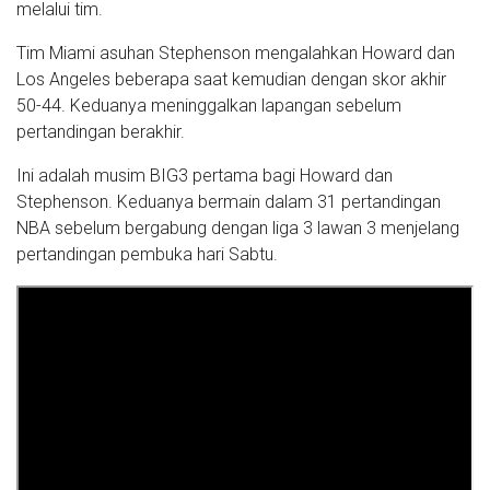
melalui tim.
Tim Miami asuhan Stephenson mengalahkan Howard dan
Los Angeles beberapa saat kemudian dengan skor akhir
50-44. Keduanya meninggalkan lapangan sebelum
pertandingan berakhir.
Ini adalah musim BIG3 pertama bagi Howard dan
Stephenson. Keduanya bermain dalam 31 pertandingan
NBA sebelum bergabung dengan liga 3 lawan 3 menjelang
pertandingan pembuka hari Sabtu.