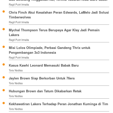
Ragil Putri Irmalia
Chris Finch Akui Kesalahan Peran Edwards, LaMelo Jadi Solusi
Timberwolves
Ragil Putri Irmalia
Mychal Thompson Terus Berupaya Agar Klay Jadi Pemain
Lakers
Ragil Putri Irmalia
Misi Lolos Olimpiade, Perbasi Gandeng Thrix untuk
Pengembangan 3x3 Indonesia
Ragil Putri Irmalia
Kasus Kawhi Leonard Memasuki Babak Baru
Tora Nodisa
Jaylen Brown Siap Berkorban Untuk 76ers
Tora Nodisa
Hubungan Brown dan Tatum Dikabarkan Retak
Tora Nodisa
Kekhawatiran Lakers Terhadap Peran Jonathan Kuminga di Tim
Tora Nodisa