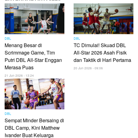
DBL
DBL
Menang Besar di
TC Dimulai! Skuad DBL
Scrimmage Game, Tim
All-Star 2026 Asah Fisik
Putri DBL All-Star Enggan
dan Taktik di Hari Pertama
Merasa Puas
20 Jun 2026 - 09:06
21 Jun 2026 - 13:24
DBL
Sempat Minder Bersaing di
DBL Camp, Kini Matthew
Ivander Buat Keluarga