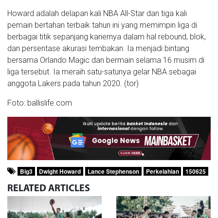
Howard adalah delapan kali NBA All-Star dan tiga kali
pemain bertahan terbaik tahun ini yang memimpin liga di
berbagai titik sepanjang kariernya dalam hal rebound, blok,
dan persentase akurasi tembakan. Ia menjadi bintang
bersama Orlando Magic dan bermain selama 16 musim di
liga tersebut. Ia meraih satu-satunya gelar NBA sebagai
anggota Lakers pada tahun 2020. (tor)
Foto: ballislife.com
Big3
Dwight Howard
Lance Stephenson
Perkelahian
150625
RELATED
ARTICLES