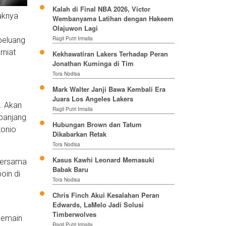
Kalah di Final NBA 2026, Victor
aknya
Wembanyama Latihan dengan Hakeem
n
Olajuwon Lagi
Ragil Putri Irmalia
peluang
rniat
Kekhawatiran Lakers Terhadap Peran
Jonathan Kuminga di Tim
Tora Nodisa
Mark Walter Janji Bawa Kembali Era
Juara Los Angeles Lakers
. Akan
Ragil Putri Irmalia
 panjang
Hubungan Brown dan Tatum
tonio
Dikabarkan Retak
Tora Nodisa
Kasus Kawhi Leonard Memasuki
 bersama
Babak Baru
oin di
Tora Nodisa
Chris Finch Akui Kesalahan Peran
Edwards, LaMelo Jadi Solusi
Timberwolves
pemain
Ragil Putri Irmalia