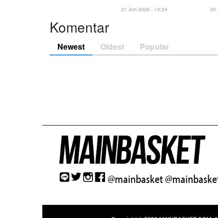
21 Jun 2026 - 13:24
20 
Komentar
Newest
Oldest
Popular
@mainbasket
@mainbasket