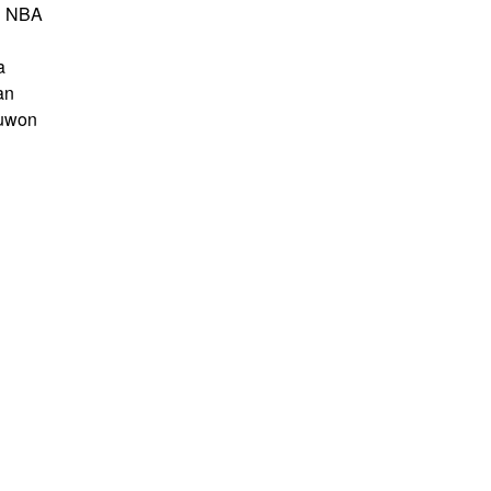
al NBA
a
an
uwon