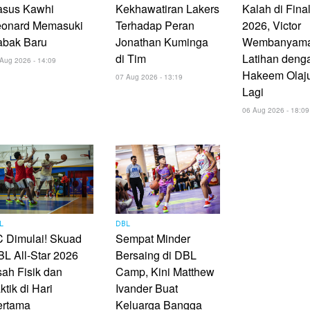
asus Kawhi
Kekhawatiran Lakers
Kalah di Fin
eonard Memasuki
Terhadap Peran
2026, Victor
abak Baru
Jonathan Kuminga
Wembanyam
di Tim
Latihan deng
Aug 2026 - 14:09
Hakeem Olaj
07 Aug 2026 - 13:19
Lagi
06 Aug 2026 - 18:09
L
DBL
 Dimulai! Skuad
Sempat Minder
L All-Star 2026
Bersaing di DBL
ah Fisik dan
Camp, Kini Matthew
ktik di Hari
Ivander Buat
ertama
Keluarga Bangga