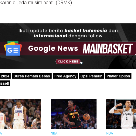
karan di jeda musim nanti. (DRMK)
 2024
Bursa Pemain Bebas
Free Agency
Opsi Pemain
Player Option
ssell
A
NBA
NBA