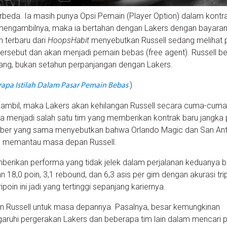
erbeda. Ia masih punya Opsi Pemain (Player Option) dalam kontr
 mengambilnya, maka ia bertahan dengan Lakers dengan bayara
n terbaru dari
HoopsHabit
menyebutkan Russell sedang melihat 
tersebut dan akan menjadi pemain bebas (free agent). Russell be
jang, bukan setahun perpanjangan dengan Lakers.
)
apa Istilah Dalam Pasar Pemain Bebas
 diambil, maka Lakers akan kehilangan Russell secara cuma-cuma
saja menjadi salah satu tim yang memberikan kontrak baru jangka
 sumber yang sama menyebutkan bahwa Orlando Magic dan San An
rus memantau masa depan Russell.
emberikan performa yang tidak jelek dalam perjalanan keduanya
 18,0 poin, 3,1 rebound, dan 6,3 asis per gim dengan akurasi trip
ipoin ini jadi yang tertinggi sepanjang kariernya.
 Russell untuk masa depannya. Pasalnya, besar kemungkinan
aruhi pergerakan Lakers dan beberapa tim lain dalam mencari 