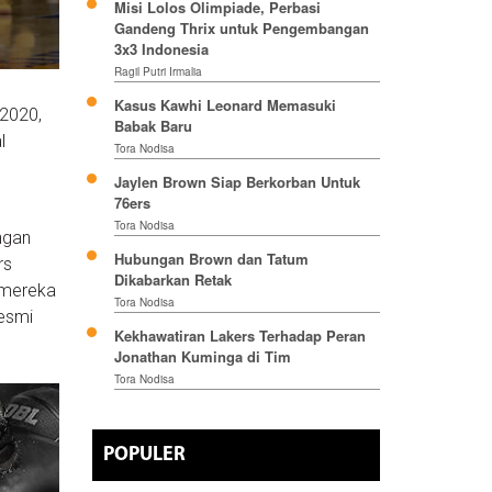
Misi Lolos Olimpiade, Perbasi
Gandeng Thrix untuk Pengembangan
3x3 Indonesia
Ragil Putri Irmalia
Kasus Kawhi Leonard Memasuki
 2020,
Babak Baru
l
Tora Nodisa
Jaylen Brown Siap Berkorban Untuk
76ers
Tora Nodisa
engan
Hubungan Brown dan Tatum
rs
Dikabarkan Retak
 mereka
Tora Nodisa
resmi
Kekhawatiran Lakers Terhadap Peran
Jonathan Kuminga di Tim
Tora Nodisa
POPULER