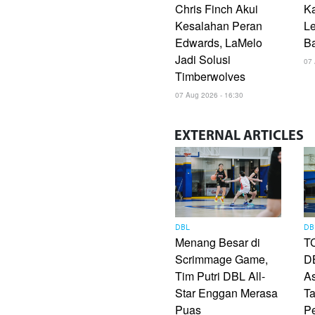
Chris Finch Akui
K
Kesalahan Peran
L
Edwards, LaMelo
B
Jadi Solusi
07 
Timberwolves
07 Aug 2026 - 16:30
EXTERNAL
ARTICLES
DBL
DB
Menang Besar di
TC
Scrimmage Game,
DB
Tim Putri DBL All-
As
Star Enggan Merasa
Ta
Puas
P