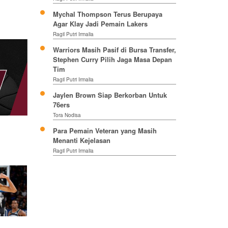
Mychal Thompson Terus Berupaya
Agar Klay Jadi Pemain Lakers
Ragil Putri Irmalia
Warriors Masih Pasif di Bursa Transfer,
Stephen Curry Pilih Jaga Masa Depan
Tim
Ragil Putri Irmalia
Jaylen Brown Siap Berkorban Untuk
76ers
Tora Nodisa
Para Pemain Veteran yang Masih
Menanti Kejelasan
Ragil Putri Irmalia