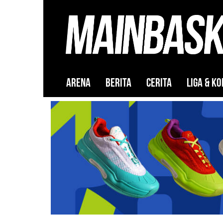
ARENA
BERITA
CERITA
LIGA & KO