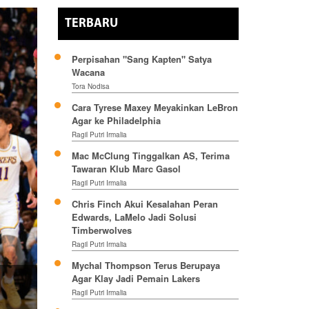
TERBARU
Perpisahan "Sang Kapten" Satya
Wacana
Tora Nodisa
Cara Tyrese Maxey Meyakinkan LeBron
Agar ke Philadelphia
Ragil Putri Irmalia
Mac McClung Tinggalkan AS, Terima
Tawaran Klub Marc Gasol
Ragil Putri Irmalia
Chris Finch Akui Kesalahan Peran
Edwards, LaMelo Jadi Solusi
Timberwolves
Ragil Putri Irmalia
Mychal Thompson Terus Berupaya
Agar Klay Jadi Pemain Lakers
Ragil Putri Irmalia