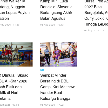
nnie Walker IV
Kamp Mini Luka
Bursa Free A
atang, Nuggets
Doncic di Slovenia
2027 Bisa
kan Lepas Peyton
Berlangsung Akhir
Bergejolak, 
atson
Bulan Agustus
Curry, Jokic, 
Hingga LeBr
Aug 2026 - 11:50
06 Aug 2026 - 10:13
05 Aug 2026 - 17:07
L
DBL
 Dimulai! Skuad
Sempat Minder
L All-Star 2026
Bersaing di DBL
ah Fisik dan
Camp, Kini Matthew
ktik di Hari
Ivander Buat
ertama
Keluarga Bangga
Jun 2026 - 09:06
06 May 2026 - 17:22