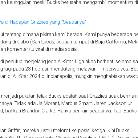
nkan keunggulan meski Bucks berusaha mengambil momentum di
a di Hadapan Grizzlies yang "Seadanya"
ahui tentang dimana pikiran kami berada. Kami punya beberapa p
dang di Cabo (San Lucas, sebuah tempat di Baja California, Meks
n komentar itu viral di media sosial.
i penutup menjelang jeda All-Star. Liga akan berhenti selama sa
ng lagi pada 23 Februari mendatang melawan Timberwolves. Be
ian di All-Star 2024 di Indianapolis, mungkin menghabiskan wak
menjadi pukulan telak Bucks adalah saat Grizzlies tidak bermain
nya. Tidak ada Ja Morant, Marcus Smart, Jaren Jackson Jr.
, bahkan Brandon Clarke. Hanya pemain seadanya. Tapi Bucks 
 Griffin, mereka justru melorot ke posisi ketiga. Kini Bucks
h 35-21. Mereka disalip Cleveland Cavaliers (26-17). Ambisi m