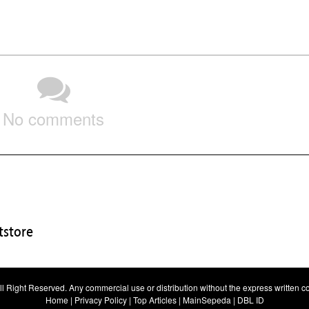
No comments
store
All Right Reserved. Any commercial use or distribution without the express written con
Home
|
Privacy Policy
|
Top Articles
|
MainSepeda
|
DBL ID