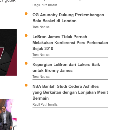
Ragil Putri Irmalia
OG Anunoby Dukung Perkembangan
Bola Basket di London
Tora Nodisa
LeBron James Tidak Pernah
Melakukan Konferensi Pers Perkenalan
Sejak 2010
Tora Nodisa
Kepergian LeBron dari Lakers Baik
untuk Bronny James
Tora Nodisa
NBA Bantah Studi Cedera Achilles
yang Berkaitan dengan Lonjakan Menit
Bermain
Ragil Putri Irmalia