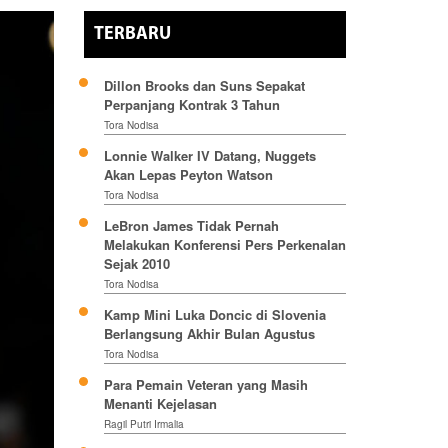
TERBARU
Dillon Brooks dan Suns Sepakat
Perpanjang Kontrak 3 Tahun
Tora Nodisa
Lonnie Walker IV Datang, Nuggets
Akan Lepas Peyton Watson
Tora Nodisa
LeBron James Tidak Pernah
Melakukan Konferensi Pers Perkenalan
Sejak 2010
Tora Nodisa
Kamp Mini Luka Doncic di Slovenia
Berlangsung Akhir Bulan Agustus
Tora Nodisa
Para Pemain Veteran yang Masih
Menanti Kejelasan
Ragil Putri Irmalia