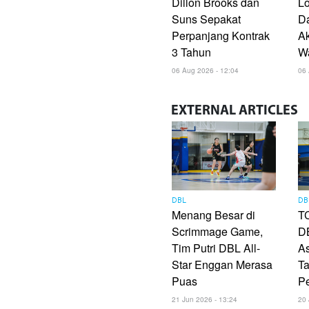
Dillon Brooks dan
Lo
Suns Sepakat
D
Perpanjang Kontrak
A
3 Tahun
W
06 Aug 2026 - 12:04
06 
EXTERNAL
ARTICLES
DBL
DB
Menang Besar di
TC
Scrimmage Game,
DB
Tim Putri DBL All-
As
Star Enggan Merasa
Ta
Puas
P
21 Jun 2026 - 13:24
20 