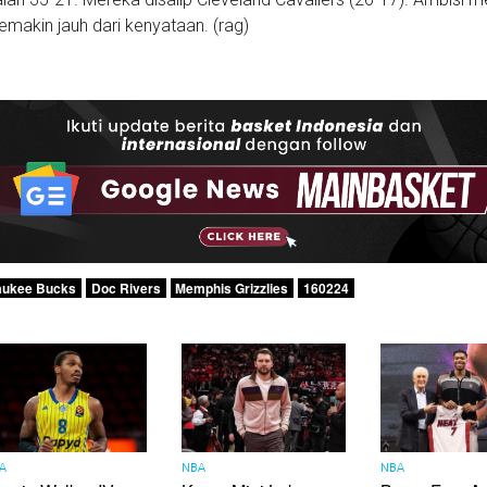
emakin jauh dari kenyataan. (rag)
aukee Bucks
Doc Rivers
Memphis Grizzlies
160224
A
NBA
NBA