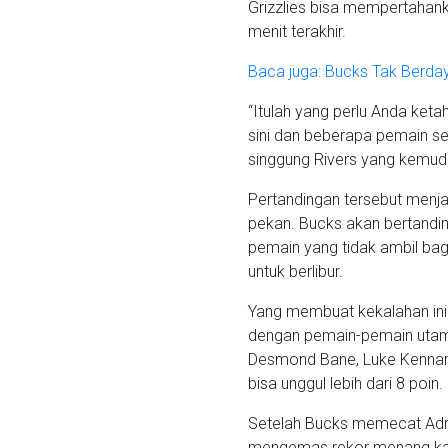
Grizzlies bisa mempertaha
menit terakhir.
Baca juga: Bucks Tak Berday
“Itulah yang perlu Anda ket
sini dan beberapa pemain se
singgung Rivers yang kemudia
Pertandingan tersebut menjad
pekan. Bucks akan bertandi
pemain yang tidak ambil bag
untuk berlibur.
Yang membuat kekalahan ini 
dengan pemain-pemain utama
Desmond Bane, Luke Kennard
bisa unggul lebih dari 8 poin.
Setelah Bucks memecat Adrian
mengemas rekor menang kala