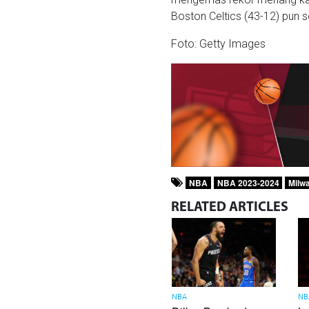
Boston Celtics (43-12) pun s
Foto: Getty Images
NBA
NBA 2023-2024
Milw
RELATED
ARTICLES
NBA
NB