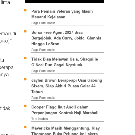
 lima
Para Pemain Veteran yang Masih
Menanti Kejelasan
Ragil Putri Irmalia
Bursa Free Agent 2027 Bisa
emain di
Bergejolak, Ada Curry, Jokic, Giannis
iko),”
Hingga LeBron
Ragil Putri Irmalia
Tidak Bisa Melawan Usia, Shaquille
tu
O’Neal Pun Gagal Ngedunk
berapa
Ragil Putri Irmalia
tunya
Jaylen Brown Berapi-api Usai Gabung
Sixers, Siap Akhiri Puasa Gelar 44
Tahun
Ragil Putri Irmalia
Cooper Flagg Ikut Andil dalam
tidak
Perpanjangan Kontrak Naji Marshall
Tora Nodisa
Mavericks Masih Menggantung, Klay
Thompson Buka Peluang ke Lakers
engusik