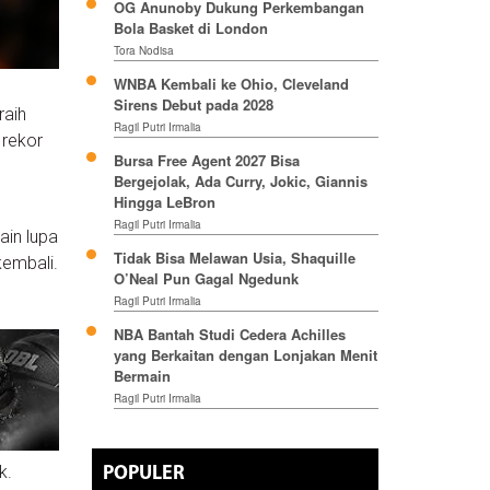
OG Anunoby Dukung Perkembangan
Bola Basket di London
Tora Nodisa
WNBA Kembali ke Ohio, Cleveland
Sirens Debut pada 2028
raih
Ragil Putri Irmalia
 rekor
Bursa Free Agent 2027 Bisa
Bergejolak, Ada Curry, Jokic, Giannis
Hingga LeBron
Ragil Putri Irmalia
ain lupa
Tidak Bisa Melawan Usia, Shaquille
embali.
O’Neal Pun Gagal Ngedunk
Ragil Putri Irmalia
NBA Bantah Studi Cedera Achilles
yang Berkaitan dengan Lonjakan Menit
Bermain
Ragil Putri Irmalia
k.
POPULER