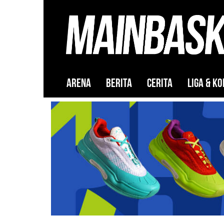
ARENA
BERITA
CERITA
LIGA & KO