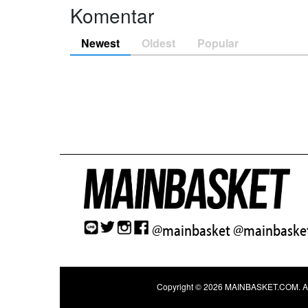
Komentar
Newest
Oldest
Popular
@mainbasket
@mainbasket
Copyright © 2026
MAINBASKET.COM
. 