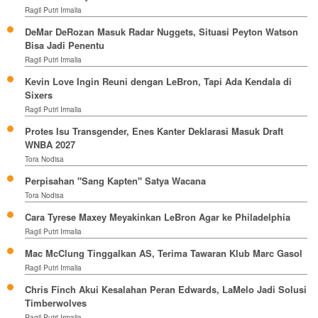
Ragil Putri Irmalia
DeMar DeRozan Masuk Radar Nuggets, Situasi Peyton Watson
Bisa Jadi Penentu
Ragil Putri Irmalia
Kevin Love Ingin Reuni dengan LeBron, Tapi Ada Kendala di
Sixers
Ragil Putri Irmalia
Protes Isu Transgender, Enes Kanter Deklarasi Masuk Draft
WNBA 2027
Tora Nodisa
Perpisahan "Sang Kapten" Satya Wacana
Tora Nodisa
Cara Tyrese Maxey Meyakinkan LeBron Agar ke Philadelphia
Ragil Putri Irmalia
Mac McClung Tinggalkan AS, Terima Tawaran Klub Marc Gasol
Ragil Putri Irmalia
Chris Finch Akui Kesalahan Peran Edwards, LaMelo Jadi Solusi
Timberwolves
Ragil Putri Irmalia