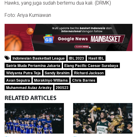
Hawks, yang juga sudah bertemu dua kali. (DRMK)
Foto: Ariya Kurniawan
Indonesian Basketball League
IBL 2023
Hasil IBL
Satria Muda Pertamina Jakarta
Elang Pacific Caesar Surabaya
Widyanta Putra Teja
Sandy Ibrahim
Richard Jackson
Avan Seputra
Morakinyo Williams
Chris Barnes
Muhammad Aulaz Ariezky
290523
RELATED
ARTICLES