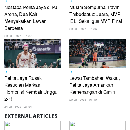
IBL
IBL
Nestapa Pelita Jaya di PJ
Musim Sempurna Travin
Arena, Dua Kali
Thibodeaux: Juara, MVP
Menyaksikan Lawan
IBL, Sekaligus MVP Final
Berpesta
29 Jun 2026 - 14:36
29 Jun 2026 - 16:37
IBL
IBL
Pelita Jaya Rusak
Lewat Tambahan Waktu,
Kesucian Markas
Pelita Jaya Amankan
Hornbills! Kembali Unggul
Kemenangan di Gim 1!
2-1!
20 Jun 2026 - 01:10
24 Jun 2026 - 21:54
EXTERNAL
ARTICLES