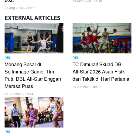
06 May 2026 - 15:42
01 Aug 2026 - 21:37
EXTERNAL
ARTICLES
DBL
DBL
Menang Besar di
TC Dimulai! Skuad DBL
Scrimmage Game, Tim
All-Star 2026 Asah Fisik
Putri DBL All-Star Enggan
dan Taktik di Hari Pertama
Merasa Puas
20 Jun 2026 - 09:06
21 Jun 2026 - 13:24
DBL