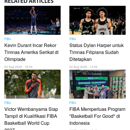
RELATED
ARTICLES
FIBA
FIBA
Kevin Durant Incar Rekor
Status Dylan Harper untuk
Timnas Amerika Serikat di
Timnas Filipiana Sudah
Olimpiade
Ditetapkan
04 Aug 2026 - 16:55
03 Aug 2026 - 12:59
FIBA
FIBA
Victor Wembanyama Siap
FIBA Memperluas Program
Tampil di Kualifikasi FIBA
"Basketball For Good" di
Basketball World Cup
Indonesia
2027