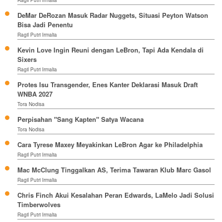
Ragil Putri Irmalia
DeMar DeRozan Masuk Radar Nuggets, Situasi Peyton Watson
Bisa Jadi Penentu
Ragil Putri Irmalia
Kevin Love Ingin Reuni dengan LeBron, Tapi Ada Kendala di
Sixers
Ragil Putri Irmalia
Protes Isu Transgender, Enes Kanter Deklarasi Masuk Draft
WNBA 2027
Tora Nodisa
Perpisahan "Sang Kapten" Satya Wacana
Tora Nodisa
Cara Tyrese Maxey Meyakinkan LeBron Agar ke Philadelphia
Ragil Putri Irmalia
Mac McClung Tinggalkan AS, Terima Tawaran Klub Marc Gasol
Ragil Putri Irmalia
Chris Finch Akui Kesalahan Peran Edwards, LaMelo Jadi Solusi
Timberwolves
Ragil Putri Irmalia