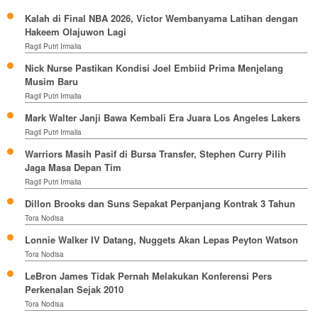
Kalah di Final NBA 2026, Victor Wembanyama Latihan dengan
Hakeem Olajuwon Lagi
Ragil Putri Irmalia
Nick Nurse Pastikan Kondisi Joel Embiid Prima Menjelang
Musim Baru
Ragil Putri Irmalia
Mark Walter Janji Bawa Kembali Era Juara Los Angeles Lakers
Ragil Putri Irmalia
Warriors Masih Pasif di Bursa Transfer, Stephen Curry Pilih
Jaga Masa Depan Tim
Ragil Putri Irmalia
Dillon Brooks dan Suns Sepakat Perpanjang Kontrak 3 Tahun
Tora Nodisa
Lonnie Walker IV Datang, Nuggets Akan Lepas Peyton Watson
Tora Nodisa
LeBron James Tidak Pernah Melakukan Konferensi Pers
Perkenalan Sejak 2010
Tora Nodisa