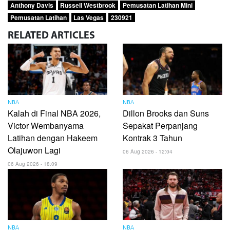
Anthony Davis
Russell Westbrook
Pemusatan Latihan Mini
Pemusatan Latihan
Las Vegas
230921
RELATED
ARTICLES
NBA
NBA
Kalah di Final NBA 2026,
Dillon Brooks dan Suns
Victor Wembanyama
Sepakat Perpanjang
Latihan dengan Hakeem
Kontrak 3 Tahun
Olajuwon Lagi
06 Aug 2026 - 12:04
06 Aug 2026 - 18:09
NBA
NBA