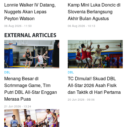
Lonnie Walker IV Datang,
Kamp Mini Luka Doncic di
Nuggets Akan Lepas
Slovenia Berlangsung
Peyton Watson
Akhir Bulan Agustus
06 Aug 2026 - 11:50
06 Aug 2026 - 10:13
EXTERNAL
ARTICLES
DBL
DBL
Menang Besar di
TC Dimulai! Skuad DBL
Scrimmage Game, Tim
All-Star 2026 Asah Fisik
Putri DBL All-Star Enggan
dan Taktik di Hari Pertama
Merasa Puas
20 Jun 2026 - 09:06
21 Jun 2026 - 13:24