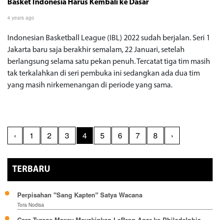
Basket Indonesia Harus Kembali ke Dasar
4 years ago
Indonesian Basketball League (IBL) 2022 sudah berjalan. Seri 1
Jakarta baru saja berakhir semalam, 22 Januari, setelah
berlangsung selama satu pekan penuh. Tercatat tiga tim masih
tak terkalahkan di seri pembuka ini sedangkan ada dua tim
yang masih nirkemenangan di periode yang sama.
‹
1
2
3
4
5
6
7
8
›
TERBARU
Perpisahan "Sang Kapten" Satya Wacana
Tora Nodisa
Cara Tyrese Maxey Meyakinkan LeBron Agar ke Philadelphia