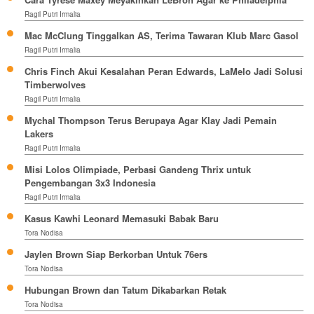
Ragil Putri Irmalia
Mac McClung Tinggalkan AS, Terima Tawaran Klub Marc Gasol
Ragil Putri Irmalia
Chris Finch Akui Kesalahan Peran Edwards, LaMelo Jadi Solusi
Timberwolves
Ragil Putri Irmalia
Mychal Thompson Terus Berupaya Agar Klay Jadi Pemain
Lakers
Ragil Putri Irmalia
Misi Lolos Olimpiade, Perbasi Gandeng Thrix untuk
Pengembangan 3x3 Indonesia
Ragil Putri Irmalia
Kasus Kawhi Leonard Memasuki Babak Baru
Tora Nodisa
Jaylen Brown Siap Berkorban Untuk 76ers
Tora Nodisa
Hubungan Brown dan Tatum Dikabarkan Retak
Tora Nodisa