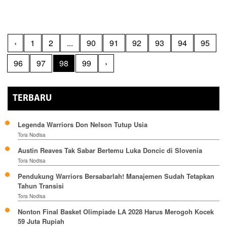
‹
1
2
...
90
91
92
93
94
95
96
97
98
99
›
TERBARU
Legenda Warriors Don Nelson Tutup Usia
Tora Nodisa
Austin Reaves Tak Sabar Bertemu Luka Doncic di Slovenia
Tora Nodisa
Pendukung Warriors Bersabarlah! Manajemen Sudah Tetapkan
Tahun Transisi
Tora Nodisa
Nonton Final Basket Olimpiade LA 2028 Harus Merogoh Kocek
59 Juta Rupiah