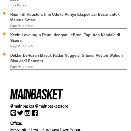
Tora Nodisa
Reuni di Houston, Ime Udoka Punya Ekspektasi Besar untuk
Marcus Smart
Ragil Putri Irmalia
Kevin Love Ingin Reuni dengan LeBron, Tapi Ada Kendala di
Sixers
Ragil Putri Irmalia
DeMar DeRozan Masuk Radar Nuggets, Situasi Peyton Watson
Bisa Jadi Penentu
Ragil Putri Irmalia
@mainbasket
@mainbasketstore
Office:
Mezzanine Level, Surabaya Town Square