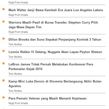
Ragil Putri Irmalia
Mark Walter Janji Bawa Kembali Era Juara Los Angeles Lakers
Ragil Putri Irmalia
Warriors Masih Pasif di Bursa Transfer, Stephen Curry Pilih
Jaga Masa Depan Tim
Ragil Putri Irmalia
Dillon Brooks dan Suns Sepakat Perpanjang Kontrak 3 Tahun
Tora Nodisa
Lonnie Walker IV Datang, Nuggets Akan Lepas Peyton Watson
Tora Nodisa
LeBron James Tidak Pernah Melakukan Konferensi Pers
Perkenalan Sejak 2010
Tora Nodisa
Kamp Mini Luka Doncic di Slovenia Berlangsung Akhir Bulan
Agustus
Tora Nodisa
Para Pemain Veteran yang Masih Menanti Kejelasan
Ragil Putri Irmalia