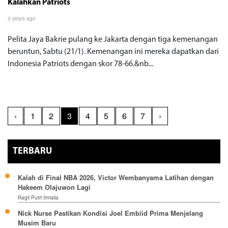
Kalahkan Patriots
3 years ago
Pelita Jaya Bakrie pulang ke Jakarta dengan tiga kemenangan
beruntun, Sabtu (21/1). Kemenangan ini mereka dapatkan dari
Indonesia Patriots dengan skor 78-66.&nb...
‹
1
2
3
4
5
6
7
›
TERBARU
Kalah di Final NBA 2026, Victor Wembanyama Latihan dengan
Hakeem Olajuwon Lagi
Ragil Putri Irmalia
Nick Nurse Pastikan Kondisi Joel Embiid Prima Menjelang
Musim Baru