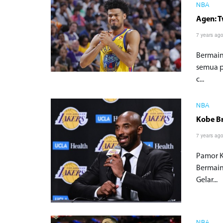
NBA
Agen: T
7 years ag
Bermain
semua p
c...
NBA
Kobe Br
7 years ag
Pamor K
Bermain
Gelar...