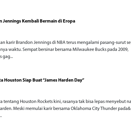
 Jennings Kembali Bermain di Eropa
o
nan karir Brandon Jennings di NBA terus mengalami pasang-surut se
nnya waktu. Sempat bersinar bersama Milwaukee Bucks pada 2009,
 gag...
ta Houston Siap Buat “James Harden Day”
o
ra tentang Houston Rockets kini, rasanya tak bisa lepas menyebut 
arden. Meski memulai karir bersama Oklahoma City Thunder pada&
..