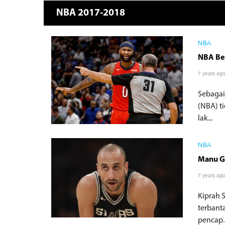
NBA 2017-2018
NBA
NBA Ber
7 years ag
Sebagai 
(NBA) t
lak...
NBA
Manu G
7 years ag
Kiprah 
terbant
pencap..