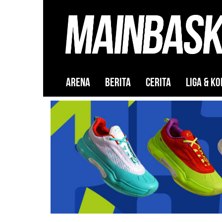
ARENA
BERITA
CERITA
LIGA & KO