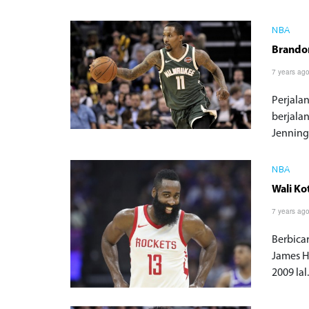
NBA
Brandon
7 years ag
Perjala
berjala
Jennings
NBA
Wali Ko
7 years ag
Berbica
James H
2009 lal.