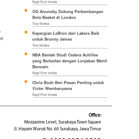
Ragil Putri Irmalia
OG Anunoby Dukung Perkembangan
Bola Basket di London
Tora Nodisa
n
Kepergian LeBron dari Lakers Baik
untuk Bronny James
ri
Tora Nodisa
NBA Bantah Studi Cedera Achilles
yang Berkaitan dengan Lonjakan Menit
Bermain
Ragil Putri Irmalia
Chris Bosh Beri Pesan Penting untuk
Victor Wembanyama
Ragil Putri Irmalia
Office:
Mezzanine Level, Surabaya Town Square
Jl. Hayam Wuruk No. 60 Surabaya, Jawa Timur