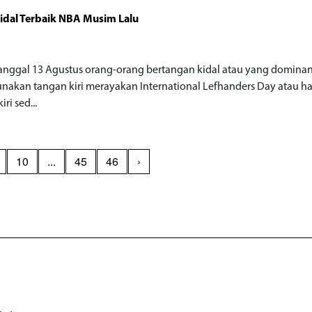
idal Terbaik NBA Musim Lalu
o
tanggal 13 Agustus orang-orang bertangan kidal atau yang domina
akan tangan kiri merayakan International Lefhanders Day atau ha
ri sed...
10
...
45
46
›