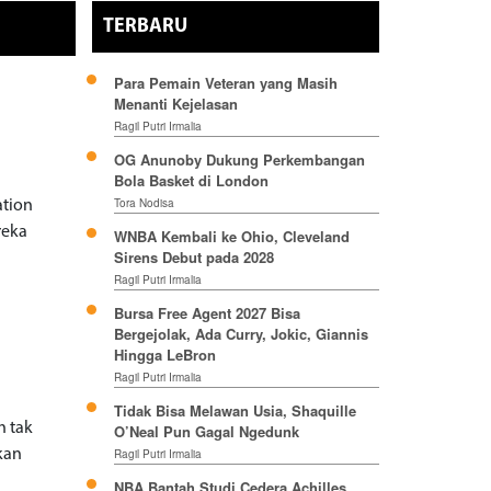
TERBARU
Para Pemain Veteran yang Masih
Menanti Kejelasan
Ragil Putri Irmalia
OG Anunoby Dukung Perkembangan
Bola Basket di London
Tora Nodisa
ation
reka
WNBA Kembali ke Ohio, Cleveland
Sirens Debut pada 2028
Ragil Putri Irmalia
Bursa Free Agent 2027 Bisa
Bergejolak, Ada Curry, Jokic, Giannis
Hingga LeBron
Ragil Putri Irmalia
Tidak Bisa Melawan Usia, Shaquille
h tak
O’Neal Pun Gagal Ngedunk
kan
Ragil Putri Irmalia
NBA Bantah Studi Cedera Achilles