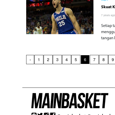
NBA
Skuat K
7 years ag
Setiap 
menggun
tangan ki
‹
1
2
3
4
5
6
7
8
9