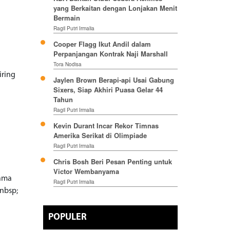
yang Berkaitan dengan Lonjakan Menit
Bermain
Ragil Putri Irmalia
Cooper Flagg Ikut Andil dalam
Perpanjangan Kontrak Naji Marshall
Tora Nodisa
iring
Jaylen Brown Berapi-api Usai Gabung
Sixers, Siap Akhiri Puasa Gelar 44
Tahun
Ragil Putri Irmalia
Kevin Durant Incar Rekor Timnas
Amerika Serikat di Olimpiade
Ragil Putri Irmalia
Chris Bosh Beri Pesan Penting untuk
Victor Wembanyama
nama
Ragil Putri Irmalia
nbsp;
POPULER