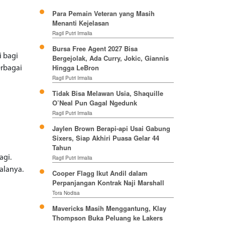
Para Pemain Veteran yang Masih
Menanti Kejelasan
Ragil Putri Irmalia
Bursa Free Agent 2027 Bisa
i bagi
Bergejolak, Ada Curry, Jokic, Giannis
Hingga LeBron
erbagai
Ragil Putri Irmalia
Tidak Bisa Melawan Usia, Shaquille
O’Neal Pun Gagal Ngedunk
Ragil Putri Irmalia
Jaylen Brown Berapi-api Usai Gabung
Sixers, Siap Akhiri Puasa Gelar 44
Tahun
agi.
Ragil Putri Irmalia
alanya.
Cooper Flagg Ikut Andil dalam
Perpanjangan Kontrak Naji Marshall
Tora Nodisa
Mavericks Masih Menggantung, Klay
Thompson Buka Peluang ke Lakers