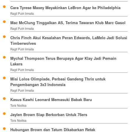
Cara Tyrese Maxey Meyakinkan LeBron Agar ke Philadelphia
Ragil Putri Irmalia
Mac McClung Tinggalkan AS, Terima Tawaran Klub Marc Gasol
Ragil Putri Irmalia
Chris Finch Akui Kesalahan Peran Edwards, LaMelo Jadi Solusi
Timberwolves
Ragil Putri Irmalia
Mychal Thompson Terus Berupaya Agar Klay Jadi Pemain
Lakers
Ragil Putri Irmalia
Misi Lolos Olimpiade, Perbasi Gandeng Thrix untuk
Pengembangan 3x3 Indonesia
Ragil Putri Irmalia
Kasus Kawhi Leonard Memasuki Babak Baru
Tora Nodisa
Jaylen Brown Siap Berkorban Untuk 76ers
Tora Nodisa
Hubungan Brown dan Tatum Dikabarkan Retak