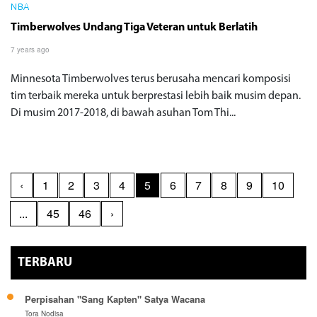
NBA
Timberwolves Undang Tiga Veteran untuk Berlatih
7 years ago
Minnesota Timberwolves terus berusaha mencari komposisi
tim terbaik mereka untuk berprestasi lebih baik musim depan.
Di musim 2017-2018, di bawah asuhan Tom Thi...
‹
1
2
3
4
5
6
7
8
9
10
...
45
46
›
TERBARU
Perpisahan "Sang Kapten" Satya Wacana
Tora Nodisa