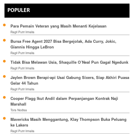
POPULER
Para Pemain Veteran yang Masih Menanti Kejelasan
Ragil Putri Irmalia
Bursa Free Agent 2027 Bisa Bergejolak, Ada Curry, Jokic,
Giannis Hingga LeBron
Ragil Putri Irmalia
Tidak Bisa Melawan Usia, Shaquille O’Neal Pun Gagal Ngedunk
Ragil Putri Irmalia
Jaylen Brown Berapi-api Usai Gabung Sixers, Siap Akhiri Puasa
Gelar 44 Tahun
Ragil Putri Irmalia
Cooper Flagg Ikut Andil dalam Perpanjangan Kontrak Naji
Marshall
Tora Nodisa
Mavericks Masih Menggantung, Klay Thompson Buka Peluang
ke Lakers
Ragil Putri Irmalia