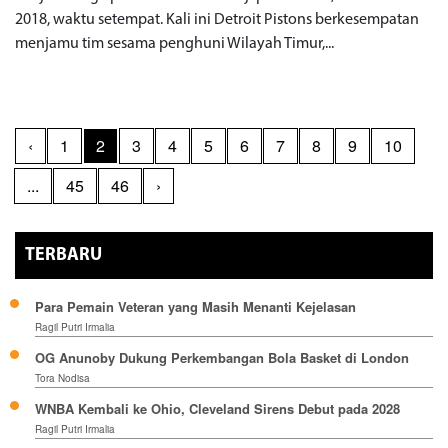
2018, waktu setempat. Kali ini Detroit Pistons berkesempatan
menjamu tim sesama penghuni Wilayah Timur,...
‹
1
2
3
4
5
6
7
8
9
10
...
45
46
›
TERBARU
Para Pemain Veteran yang Masih Menanti Kejelasan
Ragil Putri Irmalia
OG Anunoby Dukung Perkembangan Bola Basket di London
Tora Nodisa
WNBA Kembali ke Ohio, Cleveland Sirens Debut pada 2028
Ragil Putri Irmalia