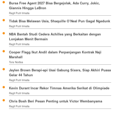
Bursa Free Agent 2027 Bisa Bergejolak, Ada Curry, Jokic,
Giannis Hingga LeBron
Ragil Putri Irmalia
Tidak Bisa Melawan Usia, Shaquille O’Neal Pun Gagal Ngedunk
Ragil Putri Irmalia
NBA Bantah Studi Cedera Achilles yang Berkaitan dengan
Lonjakan Menit Bermain
Ragil Putri Irmalia
Cooper Flagg Ikut Andil dalam Perpanjangan Kontrak Naji
Marshall
Tora Nodisa
Jaylen Brown Berapi-api Usai Gabung Sixers, Siap Akhiri Puasa
Gelar 44 Tahun
Ragil Putri Irmalia
Kevin Durant Incar Rekor Timnas Amerika Serikat di Olimpiade
Ragil Putri Irmalia
Chris Bosh Beri Pesan Penting untuk Victor Wembanyama
Ragil Putri Irmalia