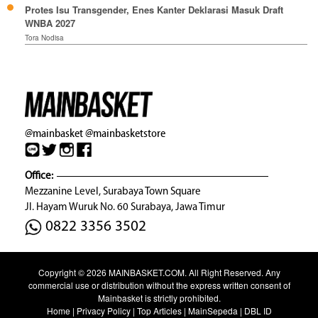
Protes Isu Transgender, Enes Kanter Deklarasi Masuk Draft
WNBA 2027
Tora Nodisa
@mainbasket
@mainbasketstore
Office:
Mezzanine Level, Surabaya Town Square
Jl. Hayam Wuruk No. 60 Surabaya, Jawa Timur
0822 3356 3502
Copyright © 2026
MAINBASKET.COM
. All Right Reserved. Any
commercial use or distribution without the express written consent of
Mainbasket is strictly prohibited.
Home
|
Privacy Policy
|
Top Articles
|
MainSepeda
|
DBL ID