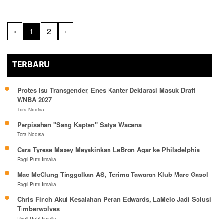
‹
1
2
›
TERBARU
Protes Isu Transgender, Enes Kanter Deklarasi Masuk Draft
WNBA 2027
Tora Nodisa
Perpisahan "Sang Kapten" Satya Wacana
Tora Nodisa
Cara Tyrese Maxey Meyakinkan LeBron Agar ke Philadelphia
Ragil Putri Irmalia
Mac McClung Tinggalkan AS, Terima Tawaran Klub Marc Gasol
Ragil Putri Irmalia
Chris Finch Akui Kesalahan Peran Edwards, LaMelo Jadi Solusi
Timberwolves
Ragil Putri Irmalia