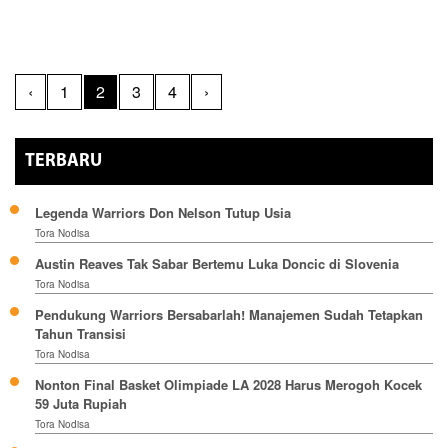
‹
1
2
3
4
›
TERBARU
Legenda Warriors Don Nelson Tutup Usia
Tora Nodisa
Austin Reaves Tak Sabar Bertemu Luka Doncic di Slovenia
Tora Nodisa
Pendukung Warriors Bersabarlah! Manajemen Sudah Tetapkan
Tahun Transisi
Tora Nodisa
Nonton Final Basket Olimpiade LA 2028 Harus Merogoh Kocek
59 Juta Rupiah
Tora Nodisa