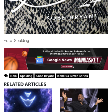
Foto: Spalding
Bola
Spalding
Kobe Bryant
Kobe 94 Silver Series
RELATED
ARTICLES