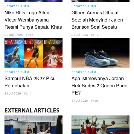
Sneaker & Kultur
Sneaker & Kultur
Nike Rilis Logo Alien,
Gilbert Arenas Dihujat
Victor Wembanyama
Setelah Menyindir Jalen
Resmi Punya Sepatu Khas
Brunson Soal Sepatu
01 Aug 2026 - 14:55
24 Jul 2026 - 15:12
Sneaker & Kultur
Sneaker & Kultur
Sampul NBA 2K27 Picu
Apa Istimewanya Jordan
Perdebatan
Heir Series 2 Queen Phee
PE?
23 Jul 2026 - 10:11
17 Jul 2026 - 17:03
EXTERNAL
ARTICLES