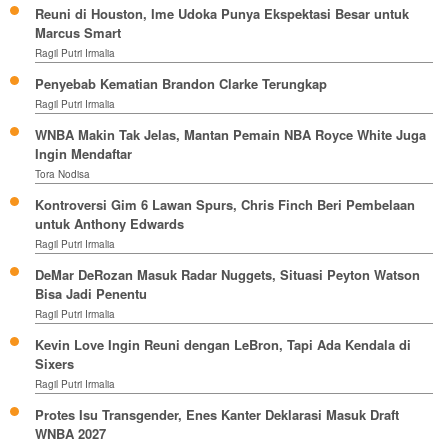
Reuni di Houston, Ime Udoka Punya Ekspektasi Besar untuk
Marcus Smart
Ragil Putri Irmalia
Penyebab Kematian Brandon Clarke Terungkap
Ragil Putri Irmalia
WNBA Makin Tak Jelas, Mantan Pemain NBA Royce White Juga
Ingin Mendaftar
Tora Nodisa
Kontroversi Gim 6 Lawan Spurs, Chris Finch Beri Pembelaan
untuk Anthony Edwards
Ragil Putri Irmalia
DeMar DeRozan Masuk Radar Nuggets, Situasi Peyton Watson
Bisa Jadi Penentu
Ragil Putri Irmalia
Kevin Love Ingin Reuni dengan LeBron, Tapi Ada Kendala di
Sixers
Ragil Putri Irmalia
Protes Isu Transgender, Enes Kanter Deklarasi Masuk Draft
WNBA 2027