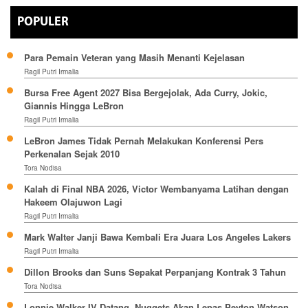
POPULER
Para Pemain Veteran yang Masih Menanti Kejelasan
Ragil Putri Irmalia
Bursa Free Agent 2027 Bisa Bergejolak, Ada Curry, Jokic,
Giannis Hingga LeBron
Ragil Putri Irmalia
LeBron James Tidak Pernah Melakukan Konferensi Pers
Perkenalan Sejak 2010
Tora Nodisa
Kalah di Final NBA 2026, Victor Wembanyama Latihan dengan
Hakeem Olajuwon Lagi
Ragil Putri Irmalia
Mark Walter Janji Bawa Kembali Era Juara Los Angeles Lakers
Ragil Putri Irmalia
Dillon Brooks dan Suns Sepakat Perpanjang Kontrak 3 Tahun
Tora Nodisa
Lonnie Walker IV Datang, Nuggets Akan Lepas Peyton Watson