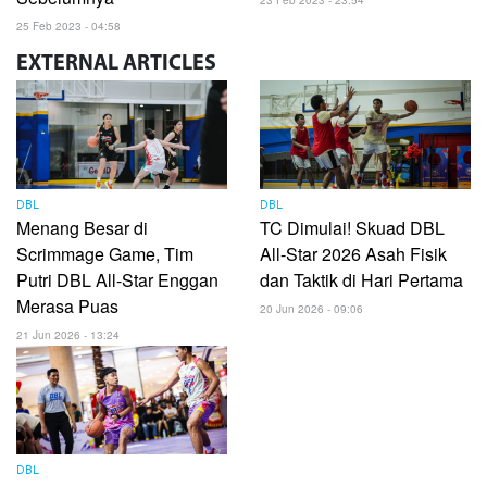
23 Feb 2023 - 23:54
25 Feb 2023 - 04:58
EXTERNAL
ARTICLES
DBL
DBL
Menang Besar di
TC Dimulai! Skuad DBL
Scrimmage Game, Tim
All-Star 2026 Asah Fisik
Putri DBL All-Star Enggan
dan Taktik di Hari Pertama
Merasa Puas
20 Jun 2026 - 09:06
21 Jun 2026 - 13:24
DBL