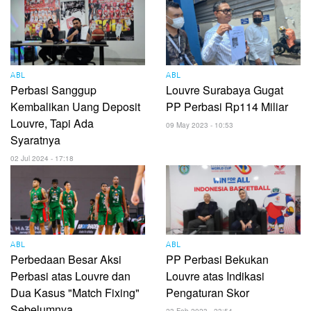
ABL
ABL
Perbasi Sanggup
Louvre Surabaya Gugat
Kembalikan Uang Deposit
PP Perbasi Rp114 Miliar
Louvre, Tapi Ada
09 May 2023 - 10:53
Syaratnya
02 Jul 2024 - 17:18
ABL
ABL
Perbedaan Besar Aksi
PP Perbasi Bekukan
Perbasi atas Louvre dan
Louvre atas Indikasi
Dua Kasus "Match Fixing"
Pengaturan Skor
Sebelumnya