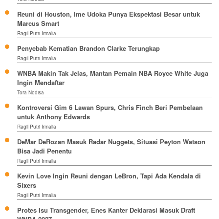
Reuni di Houston, Ime Udoka Punya Ekspektasi Besar untuk
Marcus Smart
Ragil Putri Irmalia
Penyebab Kematian Brandon Clarke Terungkap
Ragil Putri Irmalia
WNBA Makin Tak Jelas, Mantan Pemain NBA Royce White Juga
Ingin Mendaftar
Tora Nodisa
Kontroversi Gim 6 Lawan Spurs, Chris Finch Beri Pembelaan
untuk Anthony Edwards
Ragil Putri Irmalia
DeMar DeRozan Masuk Radar Nuggets, Situasi Peyton Watson
Bisa Jadi Penentu
Ragil Putri Irmalia
Kevin Love Ingin Reuni dengan LeBron, Tapi Ada Kendala di
Sixers
Ragil Putri Irmalia
Protes Isu Transgender, Enes Kanter Deklarasi Masuk Draft