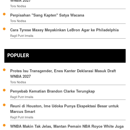
WNBA 2027
Tora Nodisa
Perpisahan "Sang Kapten" Satya Wacana
Tora Nodisa
Cara Tyrese Maxey Meyakinkan LeBron Agar ke Philadelphia
Ragil Putri Irmalia
POPULER
Protes Isu Transgender, Enes Kanter Deklarasi Masuk Draft
WNBA 2027
Tora Nodisa
Penyebab Kematian Brandon Clarke Terungkap
Ragil Putri Irmalia
Reuni di Houston, Ime Udoka Punya Ekspektasi Besar untuk
Marcus Smart
Ragil Putri Irmalia
WNBA Makin Tak Jelas, Mantan Pemain NBA Royce White Juga