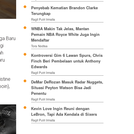
Penyebab Kematian Brandon Clarke
Terungkap
Ragil Putri Irmalia
WNBA Makin Tak Jelas, Mantan
Pemain NBA Royce White Juga Ingin
ga Baru
Mendaftar
gi
Tora Nodisa
ah
Kontroversi Gim 6 Lawan Spurs, Chris
aru
Finch Beri Pembelaan untuk Anthony
Edwards
Ragil Putri Irmalia
stine
DeMar DeRozan Masuk Radar Nuggets,
oin),
Situasi Peyton Watson Bisa Jadi
Penentu
Ragil Putri Irmalia
Kevin Love Ingin Reuni dengan
LeBron, Tapi Ada Kendala di Sixers
Ragil Putri Irmalia