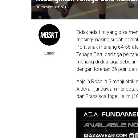
30 November 2018
Tidak ada tim yang bisa men
masing-masing sudah perna
Pontianak menang 64-58 ata
Editor
Tenaga Baru dari tiga perta
menang di dua laga sebelu
dengan torehan 26 poin dan
Anjelin Rosalia Simanjuntak
Aldora Tjundawan mencetak 16 
dan Fransisca Inge Halim (10