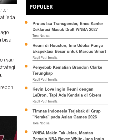
POPULER
rter
at jeda
Protes Isu Transgender, Enes Kanter
Deklarasi Masuk Draft WNBA 2027
nago.
Tora Nodisa
u bisa
Reuni di Houston, Ime Udoka Punya
Ekspektasi Besar untuk Marcus Smart
Ragil Putri Irmalia
to-man
Penyebab Kematian Brandon Clarke
trategi
Terungkap
u.
Ragil Putri Irmalia
irebon.
Kevin Love Ingin Reuni dengan
LeBron, Tapi Ada Kendala di Sixers
Ragil Putri Irmalia
Timnas Indonesia Terjebak di Grup
"Neraka" pada Asian Games 2026
Tora Nodisa
WNBA Makin Tak Jelas, Mantan
Pemain NBA Royce White Juga Ingin