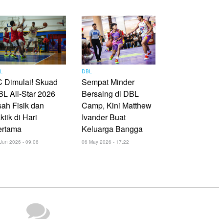
L
DBL
 Dimulai! Skuad
Sempat Minder
L All-Star 2026
Bersaing di DBL
ah Fisik dan
Camp, Kini Matthew
ktik di Hari
Ivander Buat
ertama
Keluarga Bangga
Jun 2026 - 09:06
06 May 2026 - 17:22