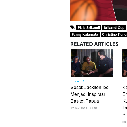
Piala Srikandi
Srikandi Cup
Fanny Kalumata
Christine Tjun
RELATED
ARTICLES
Srikandi Cup
Sri
Sosok Jacklien Ibo
K
Menjadi Inspirasi
Er
Basket Papua
Ku
Ib
17 Mar 2022 - 11:53
P
03 