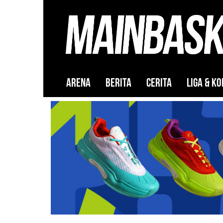
ARENA
BERITA
CERITA
LIGA & KO