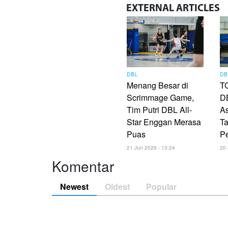
EXTERNAL
ARTICLES
DBL
DB
Menang Besar di
TC
Scrimmage Game,
DB
Tim Putri DBL All-
As
Star Enggan Merasa
Ta
Puas
P
21 Jun 2026 - 13:24
20 
Komentar
Newest
Oldest
Popular