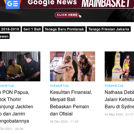
2018-2019
Seri 1 Bali
Tenaga Baru Pontianak
Tanago Friesian Jakarta
dawan
kandi Cup
Srikandi Cup
Srikandi Cup
e PON Papua,
Kesulitan Finansial,
Nathasa Deb
ick Thohir
Merpati Bali
Jalani Kehid
njungi Jacklien
Bebaskan Pemain
Baru di Sydn
o dan Jamin
dan Ofisial
04 May 2020 - 21:07
engobatannya
09 Dec 2020 - 11:00
Oct 2021 - 22:36