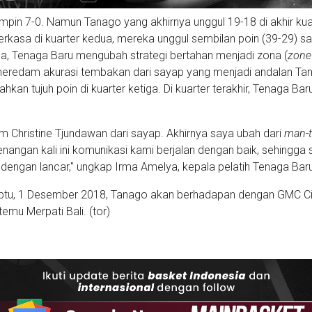
pin 7-0. Namun Tanago yang akhirnya unggul 19-18 di akhir kua
kasa di kuarter kedua, mereka unggul sembilan poin (39-29) sa
ga, Tenaga Baru mengubah strategi bertahan menjadi zona (
zone
t meredam akurasi tembakan dari sayap yang menjadi andalan Ta
n tujuh poin di kuarter ketiga. Di kuarter terakhir, Tenaga Bar
 Christine Tjundawan dari sayap. Akhirnya saya ubah dari
man-
nangan kali ini komunikasi kami berjalan dengan baik, sehingga s
 dengan lancar," ungkap Irma Amelya, kepala pelatih Tenaga Bar
i, Sabtu, 1 Desember 2018, Tanago akan berhadapan dengan GMC C
mu Merpati Bali. (tor)