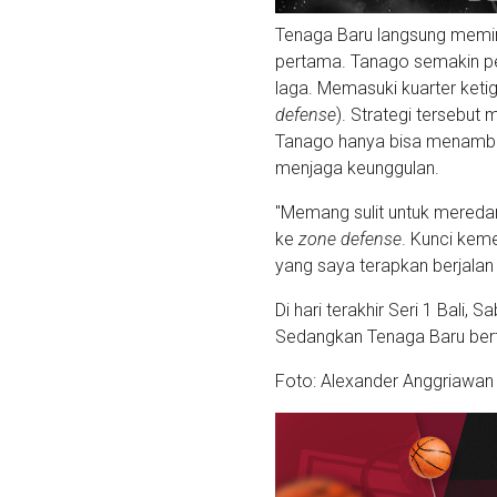
Tenaga Baru langsung memim
pertama. Tanago semakin per
laga. Memasuki kuarter keti
defense
). Strategi tersebu
Tanago hanya bisa menambahka
menjaga keunggulan.
"Memang sulit untuk meredam
ke
zone defense
. Kunci keme
yang saya terapkan berjalan
Di hari terakhir Seri 1 Bal
Sedangkan Tenaga Baru berte
Foto: Alexander Anggriawan