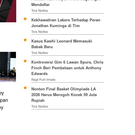
Mendaftar
Tora Nodisa
Kekhawatiran Lakers Terhadap Peran
Jonathan Kuminga di Tim
Tora Nodisa
Kasus Kawhi Leonard Memasuki
Babak Baru
Tora Nodisa
Kontroversi Gim 6 Lawan Spurs, Chris
Finch Beri Pembelaan untuk Anthony
Edwards
Ragil Putri Irmalia
Nonton Final Basket Olimpiade LA
by
2028 Harus Merogoh Kocek 59 Juta
upan
Rupiah
ey
Tora Nodisa