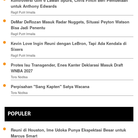
Kontroversi Gim 6 Lawan Spurs, Chris Finch Beri Pembelaan
untuk Anthony Edwards
Ragil Putri Irmalia
DeMar DeRozan Masuk Radar Nuggets, Situasi Peyton Watson
Bisa Jadi Penentu
Ragil Putri Irmalia
Kevin Love Ingin Reuni dengan LeBron, Tapi Ada Kendala di
Sixers
Ragil Putri Irmalia
Protes Isu Transgender, Enes Kanter Deklarasi Masuk Draft
WNBA 2027
Tora Nodisa
Perpisahan "Sang Kapten" Satya Wacana
Tora Nodisa
POPULER
Reuni di Houston, Ime Udoka Punya Ekspektasi Besar untuk
Marcus Smart