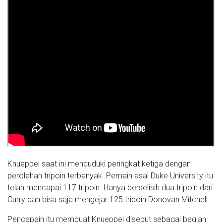
Knueppel saat ini menduduki peringkat ketiga dengan
perolehan tripoin terbanyak. Pemain asal Duke University itu
telah mencapai 117 tripoin. Hanya berselisih dua tripoin dari
Curry dan bisa saja mengejar 125 tripoin Donovan Mitchell.
Pencapain itu membuat Knueppel disebut sebagai bagian