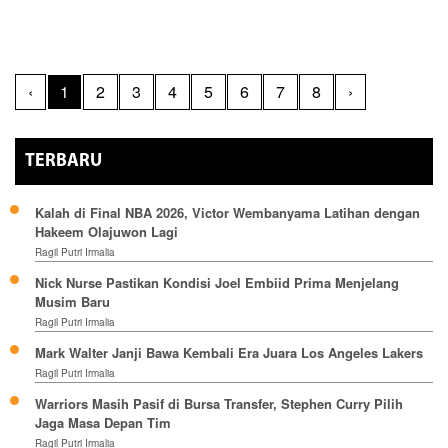
‹
1
2
3
4
5
6
7
8
›
TERBARU
Kalah di Final NBA 2026, Victor Wembanyama Latihan dengan
Hakeem Olajuwon Lagi
Ragil Putri Irmalia
Nick Nurse Pastikan Kondisi Joel Embiid Prima Menjelang
Musim Baru
Ragil Putri Irmalia
Mark Walter Janji Bawa Kembali Era Juara Los Angeles Lakers
Ragil Putri Irmalia
Warriors Masih Pasif di Bursa Transfer, Stephen Curry Pilih
Jaga Masa Depan Tim
Ragil Putri Irmalia