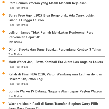
Para Pemain Veteran yang Masih Menanti Kejelasan
Ragil Putri Irmalia
Bursa Free Agent 2027 Bisa Bergejolak, Ada Curry, Jokic,
Giannis Hingga LeBron
Ragil Putri Irmalia
LeBron James Tidak Pernah Melakukan Konferensi Pers
Perkenalan Sejak 2010
Tora Nodisa
Dillon Brooks dan Suns Sepakat Perpanjang Kontrak 3 Tahun
Tora Nodisa
Mark Walter Janji Bawa Kembali Era Juara Los Angeles Lakers
Ragil Putri Irmalia
Kalah di Final NBA 2026, Victor Wembanyama Latihan dengan
Hakeem Olajuwon Lagi
Ragil Putri Irmalia
Lonnie Walker IV Datang, Nuggets Akan Lepas Peyton Watson
Tora Nodisa
Warriors Masih Pasif di Bursa Transfer, Stephen Curry Pilih
Jaga Masa Depan Tim