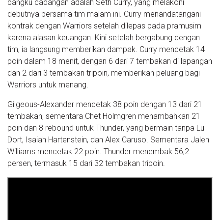
bangku cadangan adalah Seth Curry, yang melakoni
debutnya bersama tim malam ini. Curry menandatangani
kontrak dengan Warriors setelah dilepas pada pramusim
karena alasan keuangan. Kini setelah bergabung dengan
tim, ia langsung memberikan dampak. Curry mencetak 14
poin dalam 18 menit, dengan 6 dari 7 tembakan di lapangan
dan 2 dari 3 tembakan tripoin, memberikan peluang bagi
Warriors untuk menang.
Gilgeous-Alexander mencetak 38 poin dengan 13 dari 21
tembakan, sementara Chet Holmgren menambahkan 21
poin dan 8 rebound untuk Thunder, yang bermain tanpa Lu
Dort, Isaiah Hartenstein, dan Alex Caruso. Sementara Jalen
Williams mencetak 22 poin. Thunder menembak 56,2
persen, termasuk 15 dari 32 tembakan tripoin.