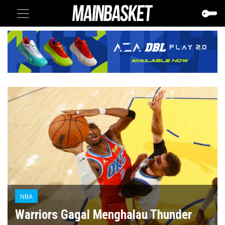
NBA
Warriors Gagal Menghalau Thunder