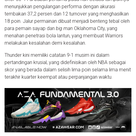
menunjukkan pengulangan performa dengan akurasi
tembakan 37,2 persen dan 12 turnover yang menghasilkan
18 poin. Jalur permainan dibuat menjadi benteng tebal oleh
para pemain sayap dan
big man
Oklahoma City, yang
menahan penetrasi bola lantun, yang membuat Warriors
melakukan kesalahan demi kesalahan.
Thunder kini memiliki catatan 9-1 musim ini dalam
pertandingan krusial, yang didefinisikan oleh NBA sebagai
skor yang berada dalam selisih lima poin selama lima menit
terakhir kuarter keempat atau perpanjangan waktu.