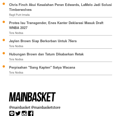
Chris Finch Akui Kesalahan Peran Edwards, LaMelo Jadi Solusi
Timberwolves
Ragil Putri Irmalia
Protes Isu Transgender, Enes Kanter Deklarasi Masuk Draft
WNBA 2027
Tora Nodisa
Jaylen Brown Siap Berkorban Untuk 76ers
Tora Nodisa
Hubungan Brown dan Tatum Dikabarkan Retak
Tora Nodisa
Perpisahan "Sang Kapten" Satya Wacana
Tora Nodisa
@mainbasket
@mainbasketstore