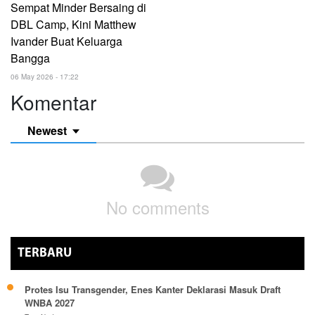
Sempat Minder Bersaing di
DBL Camp, Kini Matthew
Ivander Buat Keluarga
Bangga
06 May 2026 - 17:22
Komentar
Newest
No comments
TERBARU
Protes Isu Transgender, Enes Kanter Deklarasi Masuk Draft
WNBA 2027