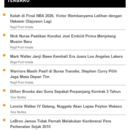
TERBARU
Kalah di Final NBA 2026, Victor Wembanyama Latihan dengan
Hakeem Olajuwon Lagi
Ragil Putri Irmalia
Nick Nurse Pastikan Kondisi Joel Embiid Prima Menjelang
Musim Baru
Ragil Putri Irmalia
Mark Walter Janji Bawa Kembali Era Juara Los Angeles Lakers
Ragil Putri Irmalia
Warriors Masih Pasif di Bursa Transfer, Stephen Curry Pilih
Jaga Masa Depan Tim
Ragil Putri Irmalia
Dillon Brooks dan Suns Sepakat Perpanjang Kontrak 3 Tahun
Tora Nodisa
Lonnie Walker IV Datang, Nuggets Akan Lepas Peyton Watson
Tora Nodisa
LeBron James Tidak Pernah Melakukan Konferensi Pers
Perkenalan Sejak 2010