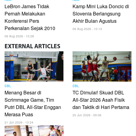
NBA
NBA
LeBron James Tidak
Kamp Mini Luka Doncic di
Pernah Melakukan
Slovenia Berlangsung
Konferensi Pers
Akhir Bulan Agustus
Perkenalan Sejak 2010
06 Aug 2026 - 10:13
06 Aug 2026 - 10:28
EXTERNAL
ARTICLES
DBL
DBL
Menang Besar di
TC Dimulai! Skuad DBL
Scrimmage Game, Tim
All-Star 2026 Asah Fisik
Putri DBL All-Star Enggan
dan Taktik di Hari Pertama
Merasa Puas
20 Jun 2026 - 09:06
21 Jun 2026 - 13:24