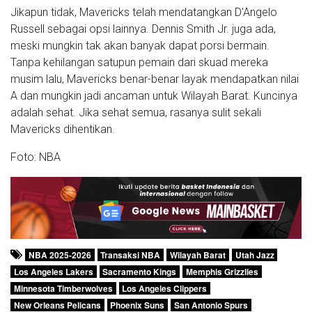
Jikapun tidak, Mavericks telah mendatangkan D'Angelo
Russell sebagai opsi lainnya. Dennis Smith Jr. juga ada,
meski mungkin tak akan banyak dapat porsi bermain.
Tanpa kehilangan satupun pemain dari skuad mereka
musim lalu, Mavericks benar-benar layak mendapatkan nilai
A dan mungkin jadi ancaman untuk Wilayah Barat. Kuncinya
adalah sehat. Jika sehat semua, rasanya sulit sekali
Mavericks dihentikan.
Foto: NBA
NBA 2025-2026
Transaksi NBA
Wilayah Barat
Utah Jazz
Los Angeles Lakers
Sacramento Kings
Memphis Grizzlies
Minnesota Timberwolves
Los Angeles Clippers
New Orleans Pelicans
Phoenix Suns
San Antonio Spurs