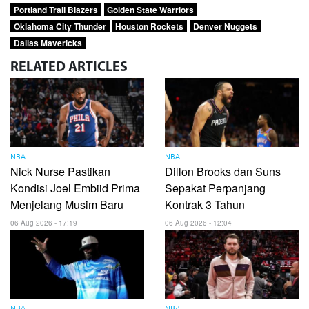
Portland Trail Blazers
Golden State Warriors
Oklahoma City Thunder
Houston Rockets
Denver Nuggets
Dallas Mavericks
RELATED
ARTICLES
NBA
NBA
Nick Nurse Pastikan
Dillon Brooks dan Suns
Kondisi Joel Embiid Prima
Sepakat Perpanjang
Menjelang Musim Baru
Kontrak 3 Tahun
06 Aug 2026 - 17:19
06 Aug 2026 - 12:04