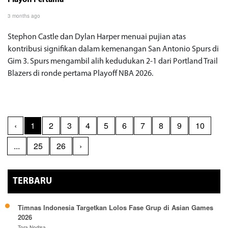
3 months ago
Stephon Castle dan Dylan Harper menuai pujian atas
kontribusi signifikan dalam kemenangan San Antonio Spurs di
Gim 3. Spurs mengambil alih kedudukan 2-1 dari Portland Trail
Blazers di ronde pertama Playoff NBA 2026.
‹
1
2
3
4
5
6
7
8
9
10
...
25
26
›
TERBARU
Timnas Indonesia Targetkan Lolos Fase Grup di Asian Games
2026
Tora Nodisa