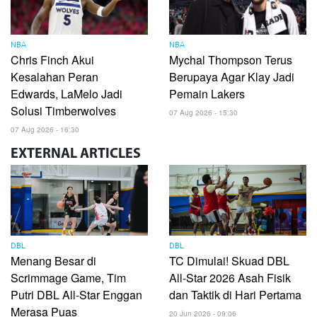
NBA
NBA
Chris Finch Akui
Mychal Thompson Terus
Kesalahan Peran
Berupaya Agar Klay Jadi
Edwards, LaMelo Jadi
Pemain Lakers
Solusi Timberwolves
07 Aug 2026 - 15:30
07 Aug 2026 - 16:30
EXTERNAL
ARTICLES
DBL
DBL
Menang Besar di
TC Dimulai! Skuad DBL
Scrimmage Game, Tim
All-Star 2026 Asah Fisik
Putri DBL All-Star Enggan
dan Taktik di Hari Pertama
Merasa Puas
20 Jun 2026 - 09:06