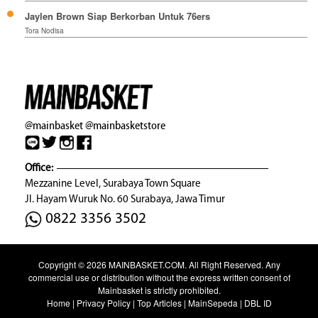
Jaylen Brown Siap Berkorban Untuk 76ers
Tora Nodisa
@mainbasket
@mainbasketstore
Office:
Mezzanine Level, Surabaya Town Square
Jl. Hayam Wuruk No. 60 Surabaya, Jawa Timur
0822 3356 3502
Copyright © 2026
MAINBASKET.COM
. All Right Reserved. Any
commercial use or distribution without the express written consent of
Mainbasket is strictly prohibited.
Home
|
Privacy Policy
|
Top Articles
|
MainSepeda
|
DBL ID