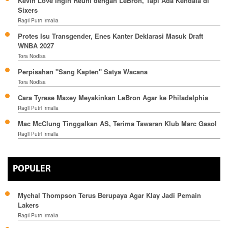
Kevin Love Ingin Reuni dengan LeBron, Tapi Ada Kendala di
Sixers
Ragil Putri Irmalia
Protes Isu Transgender, Enes Kanter Deklarasi Masuk Draft
WNBA 2027
Tora Nodisa
Perpisahan "Sang Kapten" Satya Wacana
Tora Nodisa
Cara Tyrese Maxey Meyakinkan LeBron Agar ke Philadelphia
Ragil Putri Irmalia
Mac McClung Tinggalkan AS, Terima Tawaran Klub Marc Gasol
Ragil Putri Irmalia
POPULER
Mychal Thompson Terus Berupaya Agar Klay Jadi Pemain
Lakers
Ragil Putri Irmalia