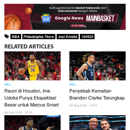
NBA
Philadelphia 76ers
Joel Embiid
160925
RELATED
ARTICLES
NBA
NBA
Reuni di Houston, Ime
Penyebab Kematian
Udoka Punya Ekspektasi
Brandon Clarke Terungkap
Besar untuk Marcus Smart
08 Aug 2026 - 19:00
08 Aug 2026 - 20:00