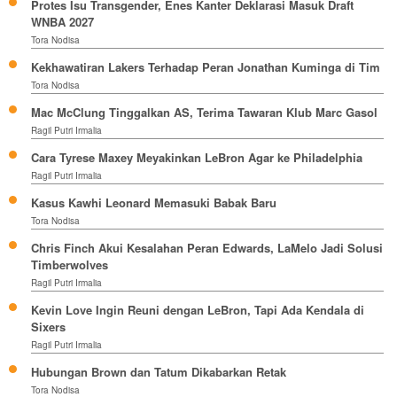
Protes Isu Transgender, Enes Kanter Deklarasi Masuk Draft
WNBA 2027
Tora Nodisa
Kekhawatiran Lakers Terhadap Peran Jonathan Kuminga di Tim
Tora Nodisa
Mac McClung Tinggalkan AS, Terima Tawaran Klub Marc Gasol
Ragil Putri Irmalia
Cara Tyrese Maxey Meyakinkan LeBron Agar ke Philadelphia
Ragil Putri Irmalia
Kasus Kawhi Leonard Memasuki Babak Baru
Tora Nodisa
Chris Finch Akui Kesalahan Peran Edwards, LaMelo Jadi Solusi
Timberwolves
Ragil Putri Irmalia
Kevin Love Ingin Reuni dengan LeBron, Tapi Ada Kendala di
Sixers
Ragil Putri Irmalia
Hubungan Brown dan Tatum Dikabarkan Retak
Tora Nodisa