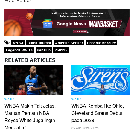
Foto: Forbes
WNBA
Diana Taurasi
Amerika Serikat
Phoenix Mercury
Legenda WNBA
Pensiun
260225
RELATED
ARTICLES
WNBA
WNBA
WNBA Makin Tak Jelas,
WNBA Kembali ke Ohio,
Mantan Pemain NBA
Cleveland Sirens Debut
Royce White Juga Ingin
pada 2028
Mendaftar
05 Aug 2026 - 17:50