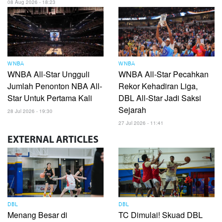
08 Aug 2026 - 18:23
WNBA
WNBA
WNBA All-Star Ungguli
WNBA All-Star Pecahkan
Jumlah Penonton NBA All-
Rekor Kehadiran Liga,
Star Untuk Pertama Kali
DBL All-Star Jadi Saksi
Sejarah
28 Jul 2026 - 19:30
27 Jul 2026 - 11:41
EXTERNAL
ARTICLES
DBL
DBL
Menang Besar di
TC Dimulai! Skuad DBL