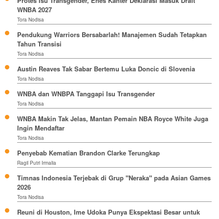
Protes Isu Transgender, Enes Kanter Deklarasi Masuk Draft
WNBA 2027
Tora Nodisa
Pendukung Warriors Bersabarlah! Manajemen Sudah Tetapkan
Tahun Transisi
Tora Nodisa
Austin Reaves Tak Sabar Bertemu Luka Doncic di Slovenia
Tora Nodisa
WNBA dan WNBPA Tanggapi Isu Transgender
Tora Nodisa
WNBA Makin Tak Jelas, Mantan Pemain NBA Royce White Juga
Ingin Mendaftar
Tora Nodisa
Penyebab Kematian Brandon Clarke Terungkap
Ragil Putri Irmalia
Timnas Indonesia Terjebak di Grup "Neraka" pada Asian Games
2026
Tora Nodisa
Reuni di Houston, Ime Udoka Punya Ekspektasi Besar untuk