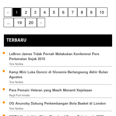
‹
1
2
3
4
5
6
7
8
9
10
...
19
20
›
TERBARU
LeBron James Tidak Pernah Melakukan Konferensi Pers
Perkenalan Sejak 2010
Tora Nodisa
Kamp Mini Luka Doncic di Slovenia Berlangsung Akhir Bulan
Agustus
Tora Nodisa
Para Pemain Veteran yang Masih Menanti Kejelasan
Ragil Putri Irmalia
OG Anunoby Dukung Perkembangan Bola Basket di London
Tora Nodisa