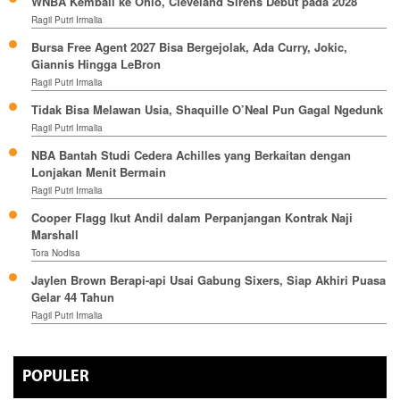
WNBA Kembali ke Ohio, Cleveland Sirens Debut pada 2028
Ragil Putri Irmalia
Bursa Free Agent 2027 Bisa Bergejolak, Ada Curry, Jokic,
Giannis Hingga LeBron
Ragil Putri Irmalia
Tidak Bisa Melawan Usia, Shaquille O’Neal Pun Gagal Ngedunk
Ragil Putri Irmalia
NBA Bantah Studi Cedera Achilles yang Berkaitan dengan
Lonjakan Menit Bermain
Ragil Putri Irmalia
Cooper Flagg Ikut Andil dalam Perpanjangan Kontrak Naji
Marshall
Tora Nodisa
Jaylen Brown Berapi-api Usai Gabung Sixers, Siap Akhiri Puasa
Gelar 44 Tahun
Ragil Putri Irmalia
POPULER