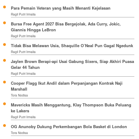
Para Pemain Veteran yang Masih Menanti Kejelasan
Ragil Putri Irmalia
Bursa Free Agent 2027 Bisa Bergejolak, Ada Curry, Jokic,
Giannis Hingga LeBron
Ragil Putri Irmalia
Tidak Bisa Melawan Usia, Shaquille O’Neal Pun Gagal Ngedunk
Ragil Putri Irmalia
Jaylen Brown Berapi-api Usai Gabung Sixers, Siap Akhiri Puasa
Gelar 44 Tahun
Ragil Putri Irmalia
Cooper Flagg Ikut Andil dalam Perpanjangan Kontrak Naji
Marshall
Tora Nodisa
Mavericks Masih Menggantung, Klay Thompson Buka Peluang
ke Lakers
Ragil Putri Irmalia
OG Anunoby Dukung Perkembangan Bola Basket di London
Tora Nodisa