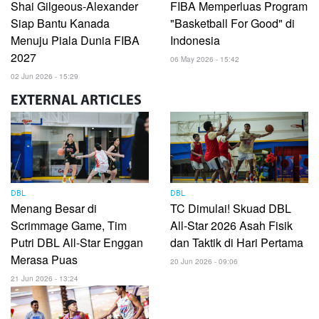
Shai Gilgeous-Alexander
FIBA Memperluas Program
Siap Bantu Kanada
"Basketball For Good" di
Menuju Piala Dunia FIBA
Indonesia
2027
06 May 2026 - 15:42
02 Jun 2026 - 15:29
EXTERNAL
ARTICLES
DBL
DBL
Menang Besar di
TC Dimulai! Skuad DBL
Scrimmage Game, Tim
All-Star 2026 Asah Fisik
Putri DBL All-Star Enggan
dan Taktik di Hari Pertama
Merasa Puas
20 Jun 2026 - 09:06
21 Jun 2026 - 13:24