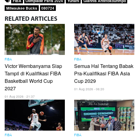
FIBA
Olimpiade Paris 2024
Yunani
Giannis Antetokounmpo
Milwaukee Bucks
080724
RELATED
ARTICLES
FIBA
FIBA
Victor Wembanyama Siap
Semua Hal Tentang Babak
Tampil di Kualifikasi FIBA
Pra-Kualifikasi FIBA ​​Asia
Basketball World Cup
Cup 2029
2027
01 Aug 2026 - 06:20
01 Aug 2026 - 21:37
FIBA
FIBA