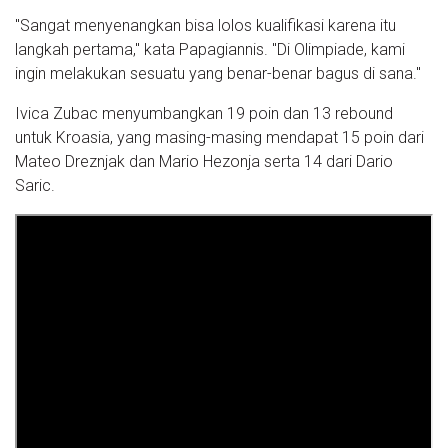
"Sangat menyenangkan bisa lolos kualifikasi karena itu
langkah pertama," kata Papagiannis. "Di Olimpiade, kami
ingin melakukan sesuatu yang benar-benar bagus di sana."
Ivica Zubac menyumbangkan 19 poin dan 13 rebound
untuk Kroasia, yang masing-masing mendapat 15 poin dari
Mateo Dreznjak dan Mario Hezonja serta 14 dari Dario
Saric.