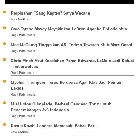
Perpisahan "Sang Kapten" Satya Wacana
Tora Nodisa
Cara Tyrese Maxey Meyakinkan LeBron Agar ke Philadelphia
Ragil Putri Irmalia
Mac McClung Tinggalkan AS, Terima Tawaran Klub Marc Gasol
Ragil Putri Irmalia
Chris Finch Akui Kesalahan Peran Edwards, LaMelo Jadi Solusi
Timberwolves
Ragil Putri Irmalia
Mychal Thompson Terus Berupaya Agar Klay Jadi Pemain
Lakers
Ragil Putri Irmalia
Misi Lolos Olimpiade, Perbasi Gandeng Thrix untuk
Pengembangan 3x3 Indonesia
Ragil Putri Irmalia
Kasus Kawhi Leonard Memasuki Babak Baru
Tora Nodisa