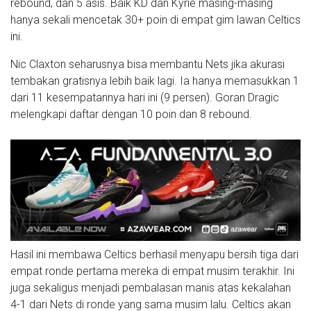
rebound, dan 5 asis. Baik KD dan Kyrie masing-masing
hanya sekali mencetak 30+ poin di empat gim lawan Celtics
ini.
Nic Claxton seharusnya bisa membantu Nets jika akurasi
tembakan gratisnya lebih baik lagi. Ia hanya memasukkan 1
dari 11 kesempatannya hari ini (9 persen). Goran Dragic
melengkapi daftar dengan 10 poin dan 8 rebound.
Hasil ini membawa Celtics berhasil menyapu bersih tiga dari
empat ronde pertama mereka di empat musim terakhir. Ini
juga sekaligus menjadi pembalasan manis atas kekalahan
4-1 dari Nets di ronde yang sama musim lalu. Celtics akan