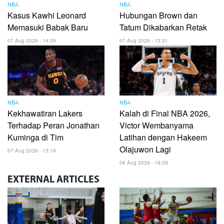
NBA
NBA
Kasus Kawhi Leonard
Hubungan Brown dan
Memasuki Babak Baru
Tatum Dikabarkan Retak
07 Aug 2026 - 14:09
07 Aug 2026 - 13:31
NBA
NBA
Kekhawatiran Lakers
Kalah di Final NBA 2026,
Terhadap Peran Jonathan
Victor Wembanyama
Kuminga di Tim
Latihan dengan Hakeem
Olajuwon Lagi
07 Aug 2026 - 13:19
06 Aug 2026 - 18:09
EXTERNAL
ARTICLES