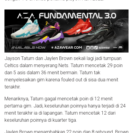
Jayson Tatum dan Jaylen Brown sekali lagi jadi tumpuan
Celtics dalam menyerang Nets. Tatum mencetak 29 poin
dan 5 asis dalam 36 menit bermain. Tatum tak
menyelesaikan gim karena fouled out di sisa dua menit
terakhir.
Menariknya, Tatum gagal mencetak poin di 12 menit
pertama gim. Jadi, keseluruhan poinnya hanya terjadi di 24
menit terakhir ia di lapangan. Tatum mencetak 12 dari
keseluruhan poinnya di kuarter tiga.
Jaylen Brown menambahkan 22 poin dan 8 rebound. Brown