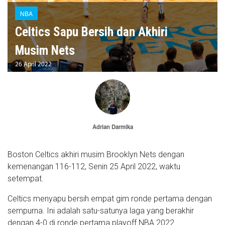
NBA
Celtics Sapu Bersih dan Akhiri
Musim Nets
26 April 2022
Adrian Darmika
Boston Celtics akhiri musim Brooklyn Nets dengan
kemenangan 116-112, Senin 25 April 2022, waktu
setempat.
Celtics menyapu bersih empat gim ronde pertama dengan
sempurna. Ini adalah satu-satunya laga yang berakhir
dengan 4-0 di ronde pertama playoff NBA 2022.