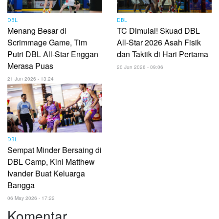
DBL
DBL
Menang Besar di
TC Dimulai! Skuad DBL
Scrimmage Game, Tim
All-Star 2026 Asah Fisik
Putri DBL All-Star Enggan
dan Taktik di Hari Pertama
Merasa Puas
20 Jun 2026 - 09:06
21 Jun 2026 - 13:24
DBL
Sempat Minder Bersaing di
DBL Camp, Kini Matthew
Ivander Buat Keluarga
Bangga
06 May 2026 - 17:22
Komentar