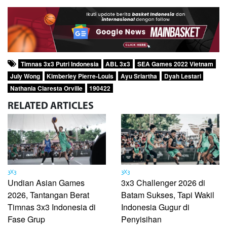
Timnas 3x3 Putri Indonesia
ABL 3x3
SEA Games 2022 Vietnam
July Wong
Kimberley Pierre-Louis
Ayu Sriartha
Dyah Lestari
Nathania Claresta Orville
190422
RELATED
ARTICLES
3X3
3X3
Undian Asian Games
3x3 Challenger 2026 di
2026, Tantangan Berat
Batam Sukses, Tapi Wakil
Timnas 3x3 Indonesia di
Indonesia Gugur di
Fase Grup
Penyisihan