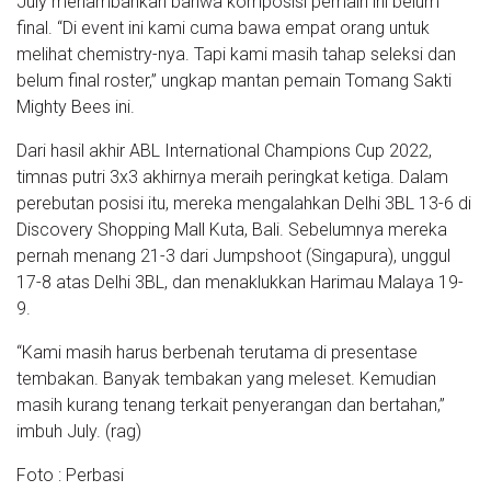
July menambahkan bahwa komposisi pemain ini belum
final. “Di event ini kami cuma bawa empat orang untuk
melihat chemistry-nya. Tapi kami masih tahap seleksi dan
belum final roster,” ungkap mantan pemain Tomang Sakti
Mighty Bees ini.
Dari hasil akhir ABL International Champions Cup 2022,
timnas putri 3x3 akhirnya meraih peringkat ketiga. Dalam
perebutan posisi itu, mereka mengalahkan Delhi 3BL 13-6 di
Discovery Shopping Mall Kuta, Bali. Sebelumnya mereka
pernah menang 21-3 dari Jumpshoot (Singapura), unggul
17-8 atas Delhi 3BL, dan menaklukkan Harimau Malaya 19-
9.
“Kami masih harus berbenah terutama di presentase
tembakan. Banyak tembakan yang meleset. Kemudian
masih kurang tenang terkait penyerangan dan bertahan,”
imbuh July. (rag)
Foto : Perbasi