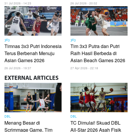
31 Jul 2026 - 14:23
26 Jul 2026 - 20:02
3X3
3X3
Timnas 3x3 Putri Indonesia
Tim 3x3 Putra dan Putri
Terus Berbenah Menuju
Raih Hasil Berbeda di
Asian Games 2026
Asian Beach Games 2026
26 Jul 2026 - 19:37
27 Apr 2026 - 22:18
EXTERNAL
ARTICLES
DBL
DBL
Menang Besar di
TC Dimulai! Skuad DBL
Scrimmage Game, Tim
All-Star 2026 Asah Fisik