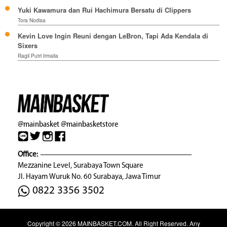
Yuki Kawamura dan Rui Hachimura Bersatu di Clippers
Tora Nodisa
Kevin Love Ingin Reuni dengan LeBron, Tapi Ada Kendala di
Sixers
Ragil Putri Irmalia
@mainbasket
@mainbasketstore
Office:
Mezzanine Level, Surabaya Town Square
Jl. Hayam Wuruk No. 60 Surabaya, Jawa Timur
0822 3356 3502
Copyright © 2026
MAINBASKET.COM
. All Right Reserved. Any