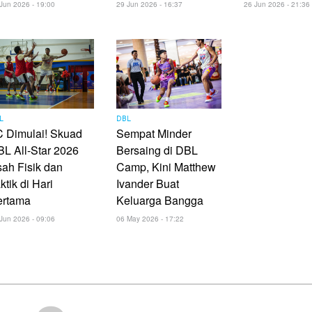
Jun 2026 - 19:00
29 Jun 2026 - 16:37
26 Jun 2026 - 21:36
L
DBL
 Dimulai! Skuad
Sempat Minder
L All-Star 2026
Bersaing di DBL
ah Fisik dan
Camp, Kini Matthew
ktik di Hari
Ivander Buat
ertama
Keluarga Bangga
Jun 2026 - 09:06
06 May 2026 - 17:22