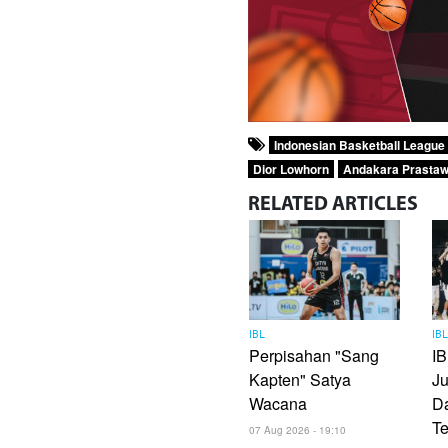
Indonesian Basketball League
Dior Lowhorn
Andakara Prasta
RELATED
ARTICLES
IBL
IB
Perpisahan "Sang
I
Kapten" Satya
J
Wacana
D
Te
07 Aug 2026 - 19:10