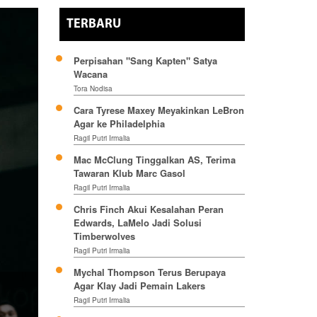
TERBARU
Perpisahan "Sang Kapten" Satya
Wacana
Tora Nodisa
Cara Tyrese Maxey Meyakinkan LeBron
Agar ke Philadelphia
Ragil Putri Irmalia
Mac McClung Tinggalkan AS, Terima
Tawaran Klub Marc Gasol
Ragil Putri Irmalia
Chris Finch Akui Kesalahan Peran
Edwards, LaMelo Jadi Solusi
Timberwolves
Ragil Putri Irmalia
Mychal Thompson Terus Berupaya
Agar Klay Jadi Pemain Lakers
Ragil Putri Irmalia