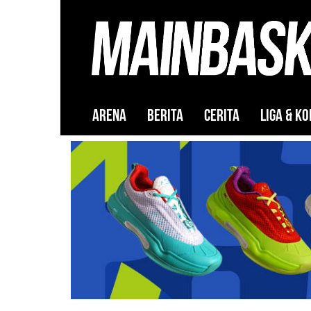
ARENA
BERITA
CERITA
LIGA & KO