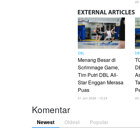
29 
EXTERNAL
ARTICLES
DBL
DB
Menang Besar di
TC
Scrimmage Game,
DB
Tim Putri DBL All-
As
Star Enggan Merasa
Ta
Puas
P
21 Jun 2026 - 13:24
20 
Komentar
Newest
Oldest
Popular