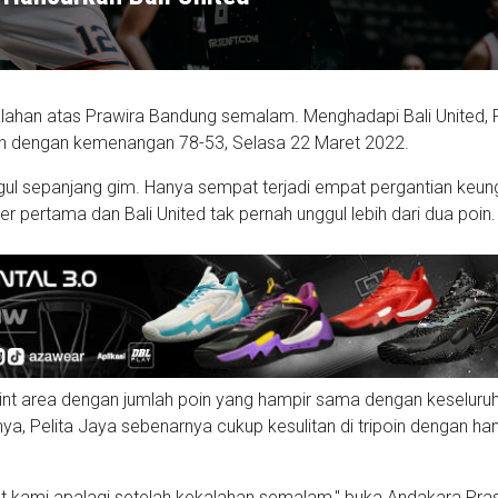
kalahan atas Prawira Bandung semalam. Menghadapi Bali United, P
n dengan kemenangan 78-53, Selasa 22 Maret 2022.
nggul sepanjang gim. Hanya sempat terjadi empat pergantian keun
rter pertama dan Bali United tak pernah unggul lebih dari dua poin
int area dengan jumlah poin yang hampir sama dengan keseluru
knya, Pelita Jaya sebenarnya cukup kesulitan di tripoin dengan ha
at kami apalagi setelah kekalahan semalam," buka Andakara Pra