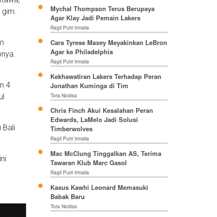
Mychal Thompson Terus Berupaya
 gim.
Agar Klay Jadi Pemain Lakers
Ragil Putri Irmalia
im
Cara Tyrese Maxey Meyakinkan LeBron
Agar ke Philadelphia
pnya.
Ragil Putri Irmalia
Kekhawatiran Lakers Terhadap Peran
n 4
Jonathan Kuminga di Tim
ul
Tora Nodisa
Chris Finch Akui Kesalahan Peran
Edwards, LaMelo Jadi Solusi
 Bali
Timberwolves
Ragil Putri Irmalia
Mac McClung Tinggalkan AS, Terima
ini
Tawaran Klub Marc Gasol
Ragil Putri Irmalia
Kasus Kawhi Leonard Memasuki
Babak Baru
Tora Nodisa