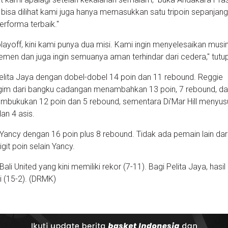
 bisa dilihat kami juga hanya memasukkan satu tripoin sepanjang
rforma terbaik."
layoff, kini kami punya dua misi. Kami ingin menyelesaikan mus
semen dan juga ingin semuanya aman terhindar dari cedera," tutu
Pelita Jaya dengan dobel-dobel 14 poin dan 11 rebound. Reggie
im dari bangku cadangan menambahkan 13 poin, 7 rebound, da
mbukukan 12 poin dan 5 rebound, sementara Di'Mar Hill menyus
dan 4 asis.
Yancy dengan 16 poin plus 8 rebound. Tidak ada pemain lain dari
it poin selain Yancy.
ali United yang kini memiliki rekor (7-11). Bagi Pelita Jaya, hasil 
 (15-2). (DRMK)