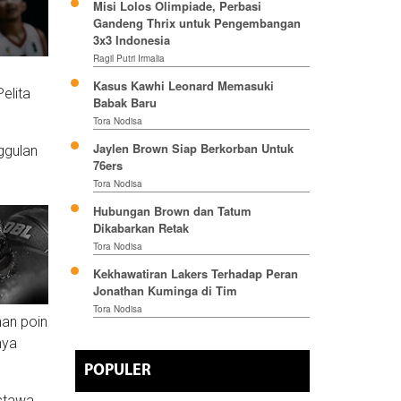
Misi Lolos Olimpiade, Perbasi
Gandeng Thrix untuk Pengembangan
3x3 Indonesia
Ragil Putri Irmalia
Kasus Kawhi Leonard Memasuki
elita
Babak Baru
Tora Nodisa
Jaylen Brown Siap Berkorban Untuk
ggulan
76ers
.
Tora Nodisa
Hubungan Brown dan Tatum
Dikabarkan Retak
Tora Nodisa
Kekhawatiran Lakers Terhadap Peran
Jonathan Kuminga di Tim
Tora Nodisa
han poin
nya
POPULER
stawa,