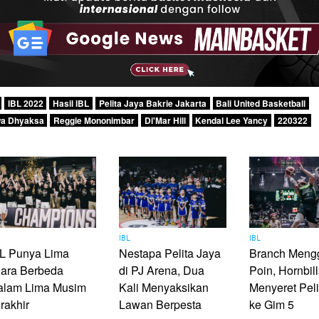
IBL 2022
Hasil IBL
Pelita Jaya Bakrie Jakarta
Bali United Basketball
wa Dhyaksa
Reggie Mononimbar
Di'Mar Hill
Kendal Lee Yancy
220322
L
IBL
IBL
BL Punya Lima
Nestapa Pelita Jaya
Branch Mengg
uara Berbeda
di PJ Arena, Dua
Poin, Hornbill
alam Lima Musim
Kali Menyaksikan
Menyeret Peli
rakhir
Lawan Berpesta
ke Gim 5